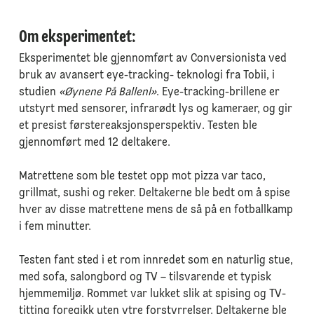
Om eksperimentet:
Eksperimentet ble gjennomført av Conversionista ved
bruk av avansert eye-tracking- teknologi fra Tobii, i
studien
«Øynene På Ballenl»
. Eye-tracking-brillene er
utstyrt med sensorer, infrarødt lys og kameraer, og gir
et presist førstereaksjonsperspektiv. Testen ble
gjennomført med 12 deltakere.
Matrettene som ble testet opp mot pizza var taco,
grillmat, sushi og reker. Deltakerne ble bedt om å spise
hver av disse matrettene mens de så på en fotballkamp
i fem minutter.
Testen fant sted i et rom innredet som en naturlig stue,
med sofa, salongbord og TV – tilsvarende et typisk
hjemmemiljø. Rommet var lukket slik at spising og TV-
titting foregikk uten ytre forstyrrelser. Deltakerne ble