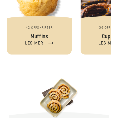
42 OPPSKRIFTER
36 OPPSKR
Muffins
Cupca
LES MER
LES MER