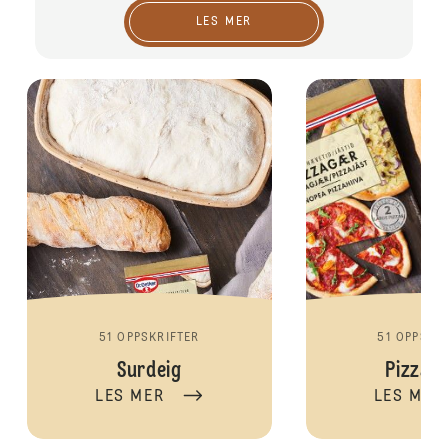
LES MER
51 OPPSKRIFTER
51 OPPSKR
Surdeig
Pizzag
LES MER
LES MER