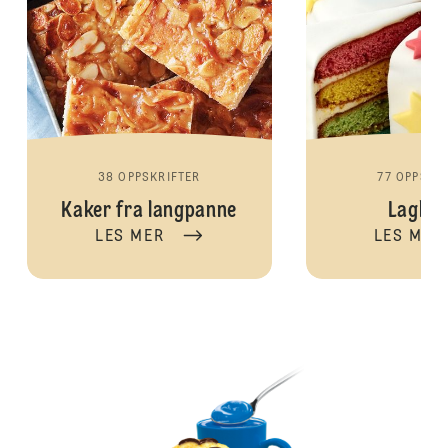
38 OPPSKRIFTER
77 OPPSKR
Kaker fra langpanne
Lagkak
LES MER
LES MER