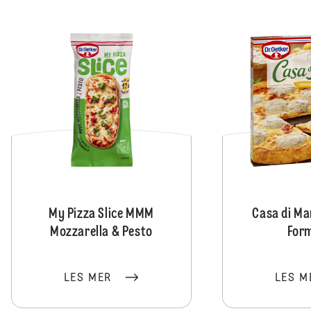
My Pizza Slice MMM
Casa di M
Mozzarella & Pesto
For
LES MER
LES M