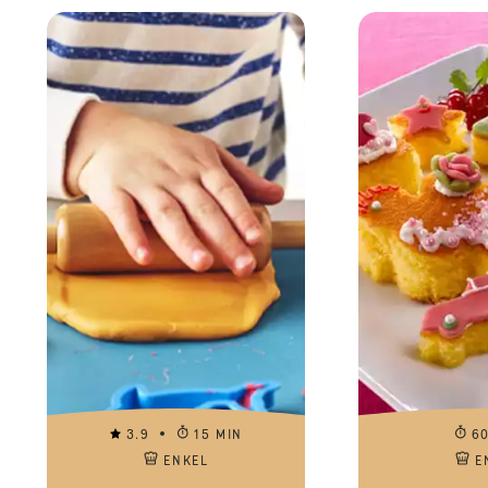
3.9
15 MIN
6
ENKEL
E