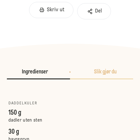
Skriv ut
Del
Ingredienser
Slik gjør du
DADDELKULER
150 g
dadler uten sten
30 g
havregryn