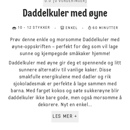
0.0
[
0
VURDERINGER
]
Daddelkuler med øyne
10 - 12 STYKKER
ENKEL
60 MINUTTER
Prøv denne enkle og morsomme Daddelkuler med
øyne-oppskriften – perfekt for deg som vil lage
sunne og kjempegode småkaker hjemme!
Daddelkuler med øyne gir deg et spennende og litt
sunnere alternativ til vanlige kaker. Disse
smakfulle energikulene med dadler og rik
sjokoladesmak er perfekte å lage sammen med
barna. Med farget kokos og søte sukkerøyne blir
daddelkuler ikke bare gode, men også morsomme å
dekorere. Nyt en enkel...
LES MER +