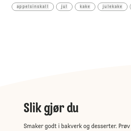
appelsinskall
jul
kake
julekake
Slik gjør du
Smaker godt i bakverk og desserter. Prøv