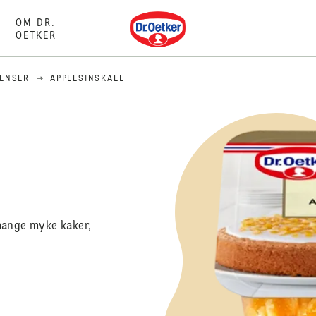
Dr. Oetker
OM DR.
OETKER
IENSER
APPELSINSKALL
mange myke kaker,