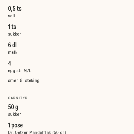
0,5 ts
salt
1 ts
sukker
6 dl
melk
4
egg str M/L
smør til steking
GARNITYR
50 g
sukker
1 pose
Dr. Oetker Mandelflak (50 gr)