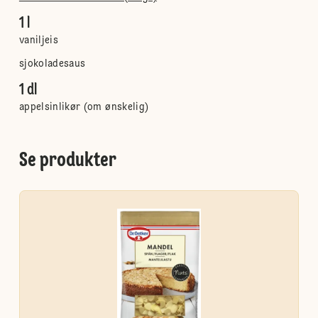
1 l
vaniljeis
sjokoladesaus
1 dl
appelsinlikør (om ønskelig)
Se produkter