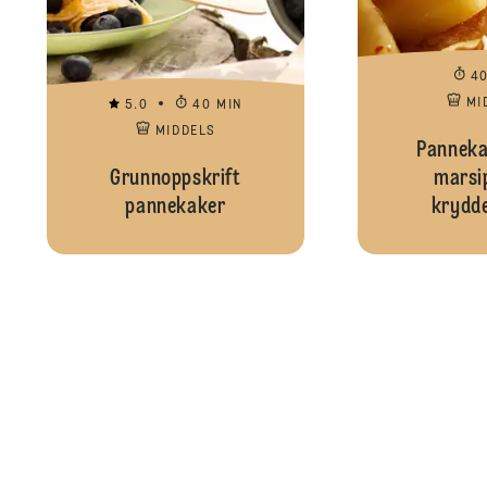
4
MI
5.0
40 MIN
MIDDELS
Panneka
Grunnoppskrift
marsi
pannekaker
krydde