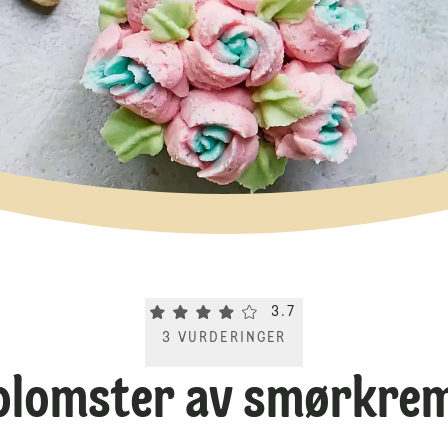
Current rating 3.7. Click to rate.
3.7
3
VURDERINGER
 blomster av smørkrem