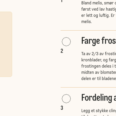
1
Bland melis, smør 
først ved lav hast
er lett og luftig. E
melis.
Farge fro
2
Ta av 2/3 av frost
kronblader, og far
frostingen deles i 
midten av blomste
delen er til bladen
Fordeling 
3
Legg et stykke clin