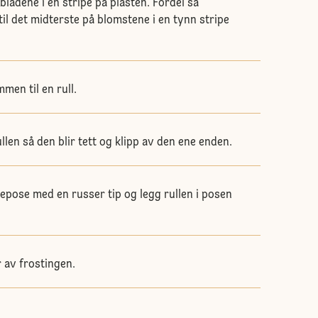
nbladene i en stripe på plasten. Fordel så
il det midterste på blomstene i en tynn stripe
mmen til en rull.
len så den blir tett og klipp av den ene enden.
tepose med en russer tip og legg rullen i posen
 av frostingen.