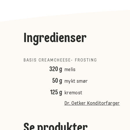
Ingredienser
BASIS CREAMCHEESE- FROSTING
320 g
melis
50 g
mykt smør
125 g
kremost
Dr. Oetker Konditorfarger
Se produkter