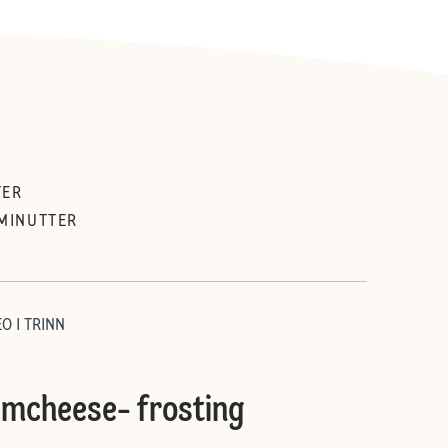
TER
MINUTTER
O I TRINN
amcheese- frosting