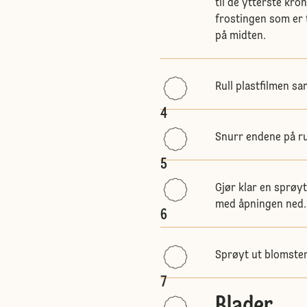
til de ytterste kro
frostingen som er t
på midten.
Rull plastfilmen sa
4
Snurr endene på rul
5
Gjør klar en sprøy
med åpningen ned.
6
Sprøyt ut blomster
7