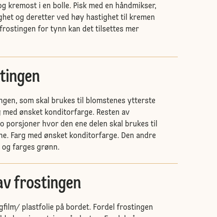
og kremost i en bolle. Pisk med en håndmikser,
ighet og deretter ved høy hastighet til kremen
r frostingen for tynn kan det tilsettes mer
stingen
ingen, som skal brukes til blomstenes ytterste
g med ønsket konditorfarge. Resten av
to porsjoner hvor den ene delen skal brukes til
ne. Farg med ønsket konditorfarge. Den andre
e og farges grønn.
av frostingen
gfilm/ plastfolie på bordet. Fordel frostingen