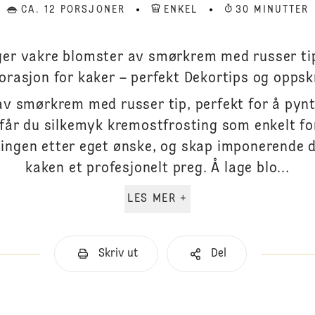
CA. 12 PORSJONER
ENKEL
30 MINUTTER
ger vakre blomster av smørkrem med russer ti
orasjon for kaker – perfekt Dekortips og oppskr
av smørkrem med russer tip, perfekt for å pynt
får du silkemyk kremostfrosting som enkelt fo
stingen etter eget ønske, og skap imponerende 
kaken et profesjonelt preg. Å lage blo...
LES MER +
Skriv ut
Del