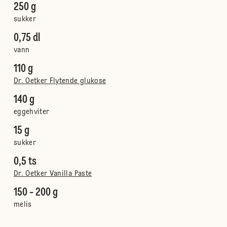
250 g
sukker
0,75 dl
vann
110 g
Dr. Oetker Flytende glukose
140 g
eggehviter
15 g
sukker
0,5 ts
Dr. Oetker Vanilla Paste
150 - 200 g
melis