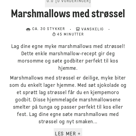
0.0
[
0
VURDERINGER
]
Marshmallows med strøssel
CA. 30 STYKKER
VANSKELIG
45 MINUTTER
Lag dine egne myke marshmallows med strøssel!
Dette enkle marshmallow-recept gir deg
morsomme og søte godbiter perfekt til kos
hjemme.
Marshmallows med strøssel er deilige, myke biter
som du enkelt lager hjemme. Med søt sjokolade og
et sprøtt lag strøssel får du en kjempemoro
godbit. Disse hjemmelagde marshmallowsene
smelter på tunga og passer perfekt til kos eller
fest. Lag dine egne søte marshmallows med
strøssel og nyt smaken...
LES MER +