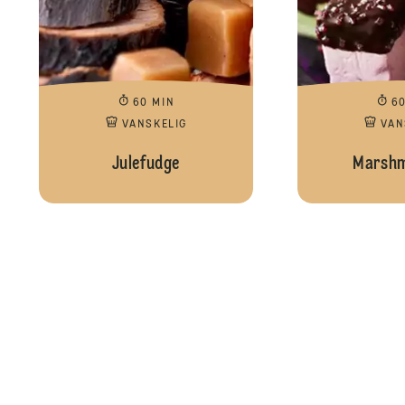
60 MIN
6
VANSKELIG
VAN
Julefudge
Marshm