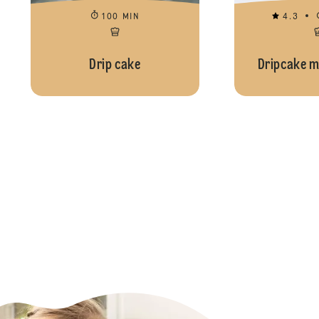
100 MIN
4.3
Drip cake
Dripcake m