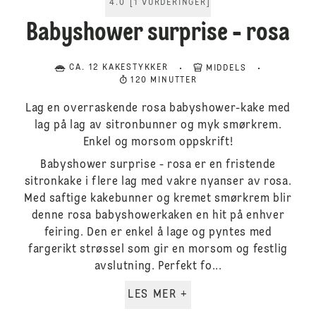
4.0
[
1
VURDERINGER
]
Babyshower surprise - rosa
CA. 12 KAKESTYKKER
MIDDELS
120 MINUTTER
Lag en overraskende rosa babyshower-kake med
lag på lag av sitronbunner og myk smørkrem.
Enkel og morsom oppskrift!
Babyshower surprise - rosa er en fristende
sitronkake i flere lag med vakre nyanser av rosa.
Med saftige kakebunner og kremet smørkrem blir
denne rosa babyshowerkaken en hit på enhver
feiring. Den er enkel å lage og pyntes med
fargerikt strøssel som gir en morsom og festlig
avslutning. Perfekt fo...
LES MER +