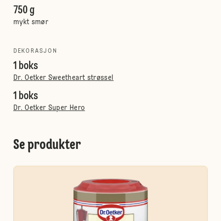
750 g
mykt smør
DEKORASJON
1 boks
Dr. Oetker Sweetheart strøssel
1 boks
Dr. Oetker Super Hero
Se produkter