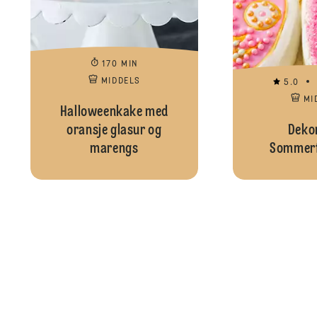
170 MIN
MIDDELS
5.0
MI
Halloweenkake med
oransje glasur og
Dekor
marengs
Sommerf