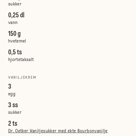
sukker
0,25 dl
vann
150 g
hvetemel
0,5 ts
hjortetaksalt
VANILJEKREM
3
egg
3 ss
sukker
2 ts
Dr. Oetker Vaniljesukker med ekte Bourbonvanilje