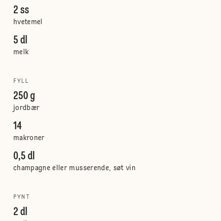
2 ss
hvetemel
5 dl
melk
FYLL
250 g
jordbær
14
makroner
0,5 dl
champagne eller musserende, søt vin
PYNT
2 dl