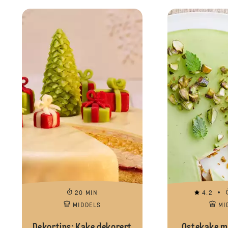
20 MIN
4.2
MIDDELS
MI