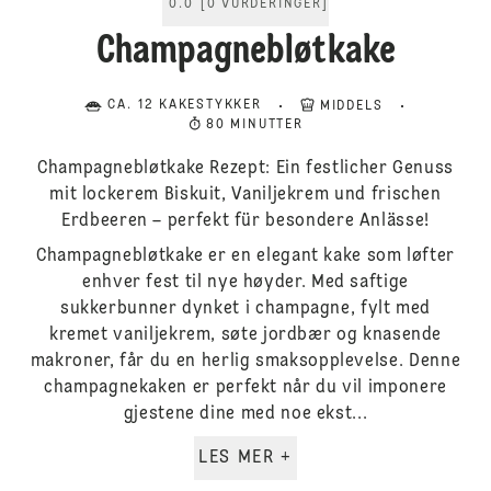
0.0
[
0
VURDERINGER
]
Champagnebløtkake
CA. 12 KAKESTYKKER
MIDDELS
80 MINUTTER
Champagnebløtkake Rezept: Ein festlicher Genuss
mit lockerem Biskuit, Vaniljekrem und frischen
Erdbeeren – perfekt für besondere Anlässe!
Champagnebløtkake er en elegant kake som løfter
enhver fest til nye høyder. Med saftige
sukkerbunner dynket i champagne, fylt med
kremet vaniljekrem, søte jordbær og knasende
makroner, får du en herlig smaksopplevelse. Denne
champagnekaken er perfekt når du vil imponere
gjestene dine med noe ekst...
LES MER +