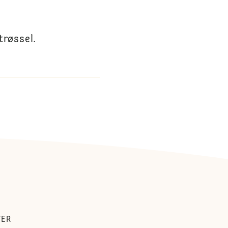
trøssel.
TER