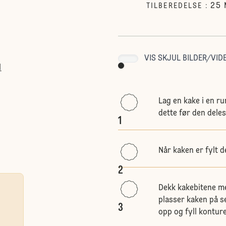
25
TILBEREDELSE
:
VIS SKJUL BILDER/VIDE
l
Lag en kake i en r
dette før den deles
1
Når kaken er fylt de
2
Dekk kakebitene me
plasser kaken på s
3
opp og fyll konture