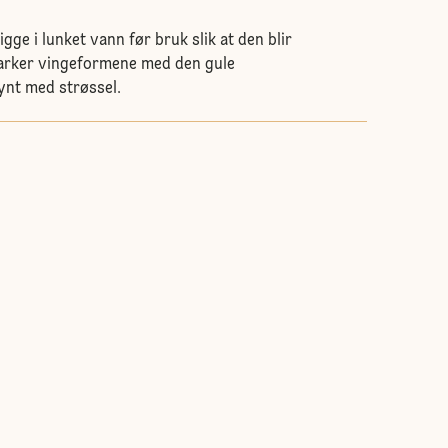
igge i lunket vann før bruk slik at den blir
arker vingeformene med den gule
ynt med strøssel.