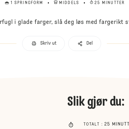
1 SPRINGFORM
MIDDELS
25 MINUTTER
ugl i glade farger, slå deg løs med fargerikt s
Skriv ut
Del
Slik gjør du
:
25
MINUT
TOTALT
: