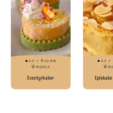
4.0
40 MIN
4.5
MIDDELS
MI
Eventyrkaker
Eplekake