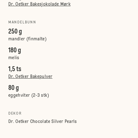
Dr. Oetker Bakesjokolade Mørk
MANDELBUNN
250 g
mandler (finmalte)
180 g
melis
1,5 ts
Dr. Oetker Bakepulver
80 g
eggehviter (2-3 stk)
DEKOR
Dr. Oetker Chocolate Silver Pearls