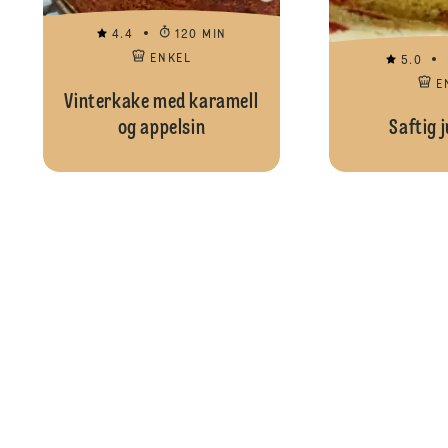
4.4
120 MIN
ENKEL
5.0
E
Vinterkake med karamell
og appelsin
Saftig 