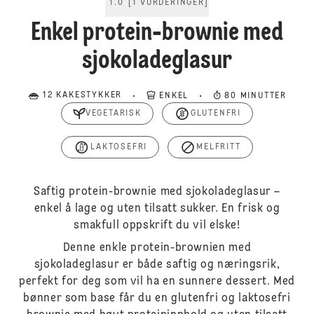
1.0
[
1
VURDERINGER
]
Enkel protein-brownie med
sjokoladeglasur
12 KAKESTYKKER
ENKEL
80 MINUTTER
VEGETARISK
GLUTENFRI
LAKTOSEFRI
MELFRITT
Saftig protein-brownie med sjokoladeglasur –
enkel å lage og uten tilsatt sukker. En frisk og
smakfull oppskrift du vil elske!
Denne enkle protein-brownien med
sjokoladeglasur er både saftig og næringsrik,
perfekt for deg som vil ha en sunnere dessert. Med
bønner som base får du en glutenfri og laktosefri