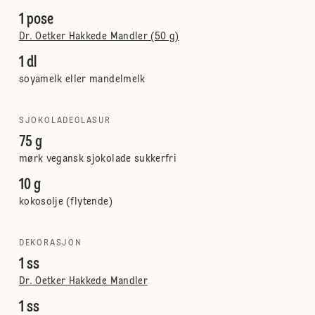
1 pose
Dr. Oetker Hakkede Mandler (50 g)
1 dl
soyamelk eller mandelmelk
SJOKOLADEGLASUR
75 g
mørk vegansk sjokolade sukkerfri
10 g
kokosolje (flytende)
DEKORASJON
1 ss
Dr. Oetker Hakkede Mandler
1 ss