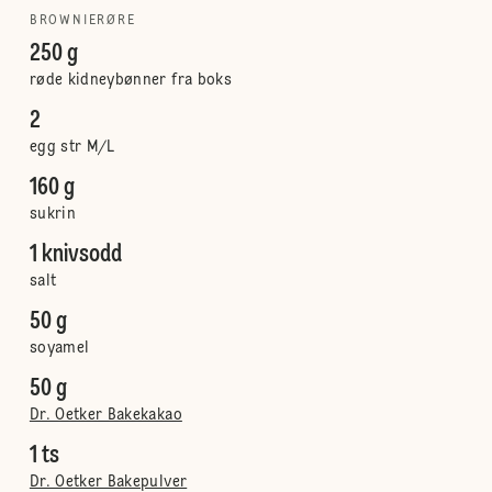
BROWNIERØRE
250 g
røde kidneybønner fra boks
2
egg str M/L
160 g
sukrin
1 knivsodd
salt
50 g
soyamel
50 g
Dr. Oetker Bakekakao
1 ts
Dr. Oetker Bakepulver