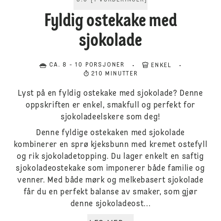
5.0
[
1
VURDERINGER
]
Fyldig ostekake med
sjokolade
CA. 8 - 10 PORSJONER
ENKEL
210 MINUTTER
Lyst på en fyldig ostekake med sjokolade? Denne
oppskriften er enkel, smakfull og perfekt for
sjokoladeelskere som deg!
Denne fyldige ostekaken med sjokolade
kombinerer en sprø kjeksbunn med kremet ostefyll
og rik sjokoladetopping. Du lager enkelt en saftig
sjokoladeostekake som imponerer både familie og
venner. Med både mørk og melkebasert sjokolade
får du en perfekt balanse av smaker, som gjør
denne sjokoladeost...