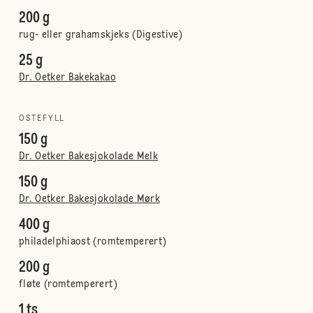
200 g
rug- eller grahamskjeks (Digestive)
25 g
Dr. Oetker Bakekakao
OSTEFYLL
150 g
Dr. Oetker Bakesjokolade Melk
150 g
Dr. Oetker Bakesjokolade Mørk
400 g
philadelphiaost (romtemperert)
200 g
fløte (romtemperert)
1 ts