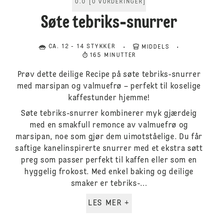
0.0
[
0
VURDERINGER
]
Søte tebriks-snurrer
CA. 12 - 14 STYKKER
MIDDELS
165 MINUTTER
Prøv dette deilige Recipe på søte tebriks-snurrer
med marsipan og valmuefrø – perfekt til koselige
kaffestunder hjemme!
Søte tebriks-snurrer kombinerer myk gjærdeig
med en smakfull remonce av valmuefrø og
marsipan, noe som gjør dem uimotståelige. Du får
saftige kanelinspirerte snurrer med et ekstra søtt
preg som passer perfekt til kaffen eller som en
hyggelig frokost. Med enkel baking og deilige
smaker er tebriks-...
LES MER +