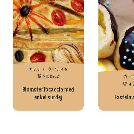
5.0
175 MIN
MIDDELS
10
MI
Blomsterfocaccia med
enkel surdej
Fastelav