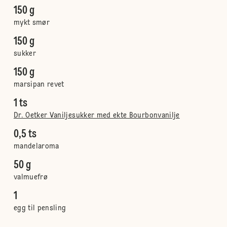
150 g
mykt smør
150 g
sukker
150 g
marsipan revet
1 ts
Dr. Oetker Vaniljesukker med ekte Bourbonvanilje
0,5 ts
mandelaroma
50 g
valmuefrø
1
egg til pensling