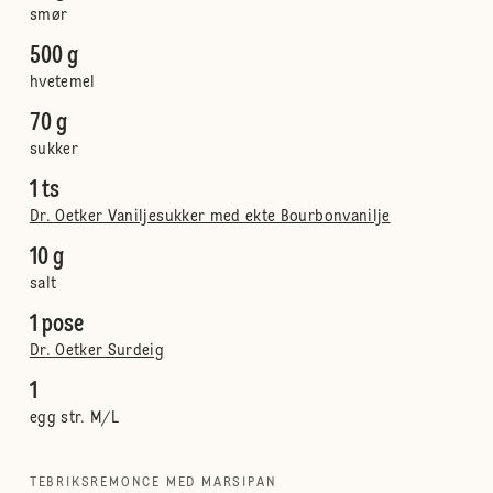
smør
500 g
hvetemel
70 g
sukker
1 ts
Dr. Oetker Vaniljesukker med ekte Bourbonvanilje
10 g
salt
1 pose
Dr. Oetker Surdeig
1
egg str. M/L
TEBRIKSREMONCE MED MARSIPAN