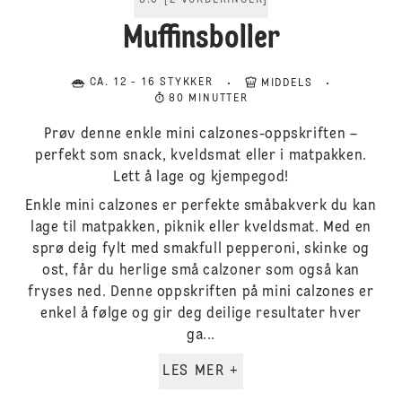
5.0
[
2
VURDERINGER
]
Muffinsboller
CA. 12 - 16 STYKKER
MIDDELS
80 MINUTTER
Prøv denne enkle mini calzones-oppskriften –
perfekt som snack, kveldsmat eller i matpakken.
Lett å lage og kjempegod!
Enkle mini calzones er perfekte småbakverk du kan
lage til matpakken, piknik eller kveldsmat. Med en
sprø deig fylt med smakfull pepperoni, skinke og
ost, får du herlige små calzoner som også kan
fryses ned. Denne oppskriften på mini calzones er
enkel å følge og gir deg deilige resultater hver
ga...
LES MER +