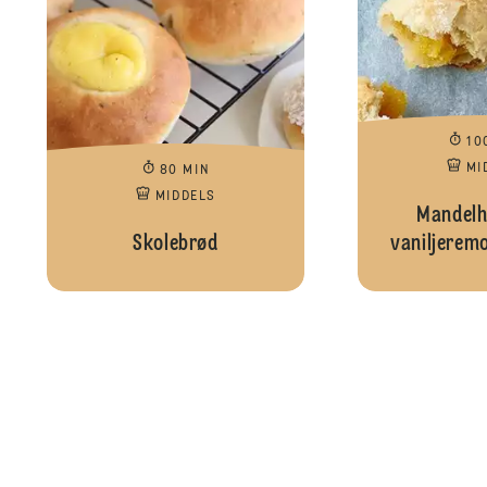
10
MI
80 MIN
MIDDELS
Mandelh
Skolebrød
vaniljeremo