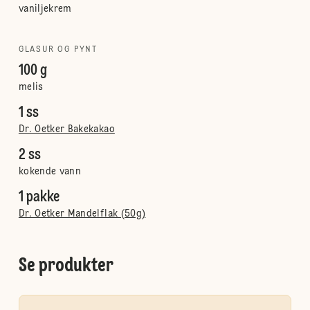
vaniljekrem
GLASUR OG PYNT
100 g
melis
1 ss
Dr. Oetker Bakekakao
2 ss
kokende vann
1 pakke
Dr. Oetker Mandelflak (50g)
Se produkter