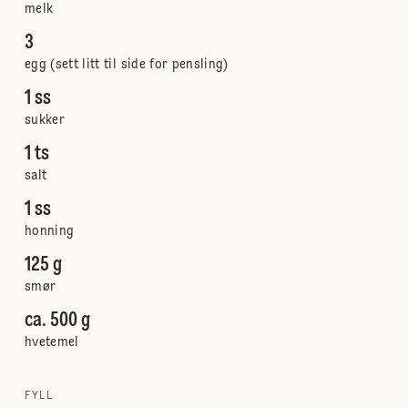
melk
3
egg (sett litt til side for pensling)
1 ss
sukker
1 ts
salt
1 ss
honning
125 g
smør
ca. 500 g
hvetemel
FYLL