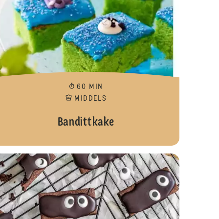
60 MIN
MIDDELS
Bandittkake
agskake
Cupcakes me