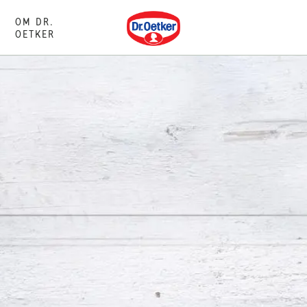
Dr. Oetker
OM DR.
OETKER