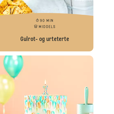
90 MIN
MIDDELS
Gulrot- og urteterte
ti Halloweenkake
Flamingokake