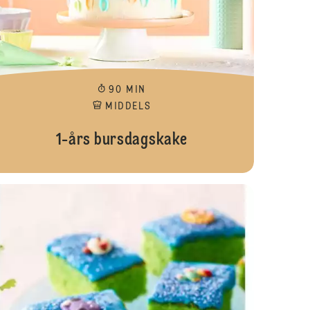
90 MIN
MIDDELS
1-års bursdagskake
ower surprise - blå
Babyshower s