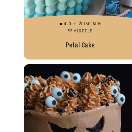
4.0
150 MIN
MIDDELS
Petal Cake