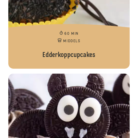
60 MIN
MIDDELS
Edderkoppcupcakes