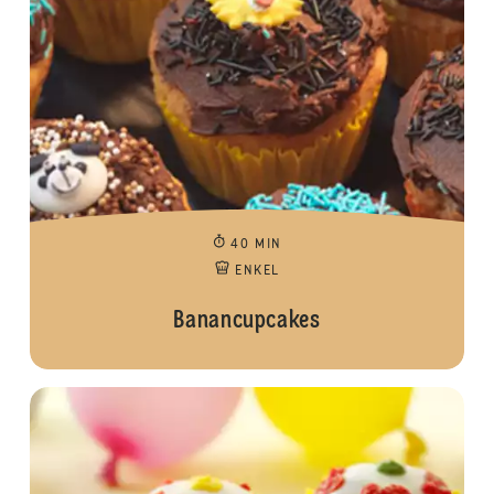
40 MIN
ENKEL
Banancupcakes