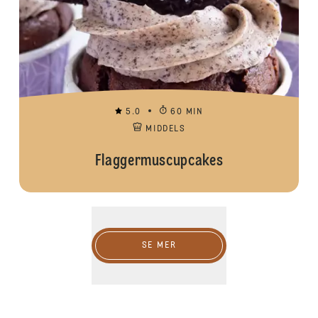
5.0
60 MIN
MIDDELS
Flaggermuscupcakes
SE MER