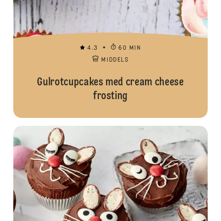
4.3
60 MIN
MIDDELS
Gulrotcupcakes med cream cheese
frosting