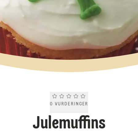
Current rating 0.0. Click to rate.
0
VURDERINGER
Julemuffins