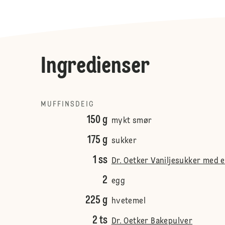
Ingredienser
MUFFINSDEIG
150 g
mykt smør
175 g
sukker
1 ss
Dr. Oetker Vaniljesukker med 
2
egg
225 g
hvetemel
2 ts
Dr. Oetker Bakepulver