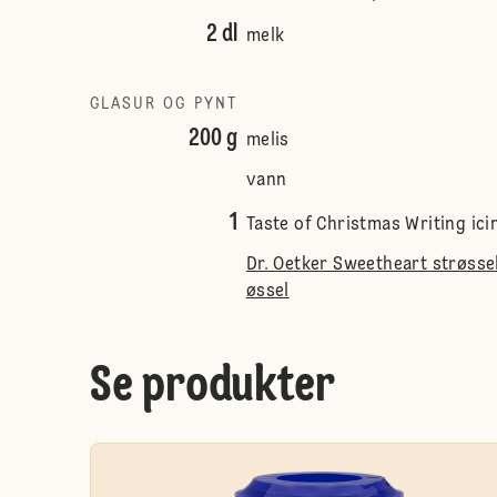
2 dl
melk
GLASUR OG PYNT
200 g
melis
vann
1
Taste of Christmas Writing ici
Dr. Oetker Sweetheart strøssel
øssel
Se produkter