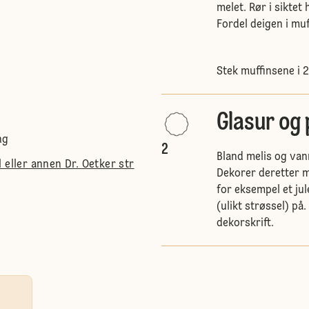
melet. Rør i siktet
Fordel deigen i mu
Stek muffinsene i 2
Glasur og
ng
2
Bland melis og vann
 eller annen Dr. Oetker str
Dekorer deretter m
for eksempel et ju
(ulikt strøssel) på
dekorskrift.