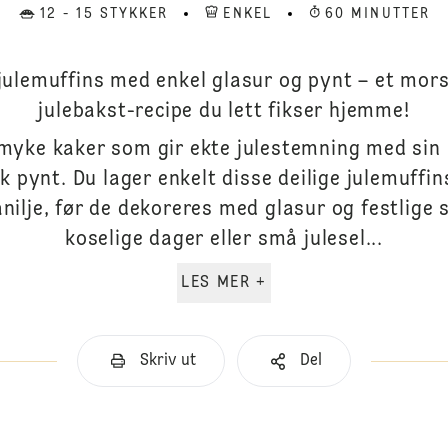
12 - 15 STYKKER
ENKEL
60 MINUTTER
julemuffins med enkel glasur og pynt – et mor
julebakst-recipe du lett fikser hjemme!
myke kaker som gir ekte julestemning med sin 
k pynt. Du lager enkelt disse deilige julemuff
ilje, før de dekoreres med glasur og festlige st
koselige dager eller små julesel...
LES MER +
Skriv ut
Del