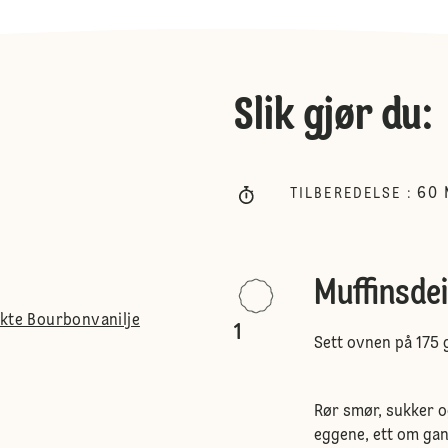
Slik gjør du
:
60
TILBEREDELSE
:
Muffinsde
ekte Bourbonvanilje
1
Sett ovnen på 175 
Rør smør, sukker o
eggene, ett om gang