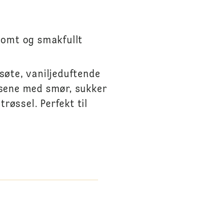
somt og smakfullt
søte, vaniljeduftende
insene med smør, sukker
røssel. Perfekt til