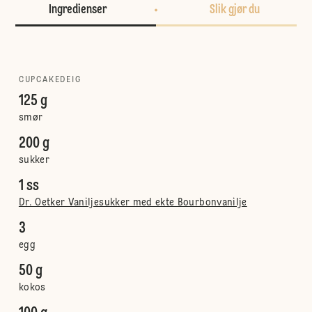
Ingredienser
Slik gjør du
CUPCAKEDEIG
125 g
smør
200 g
sukker
1 ss
Dr. Oetker Vaniljesukker med ekte Bourbonvanilje
3
egg
50 g
kokos