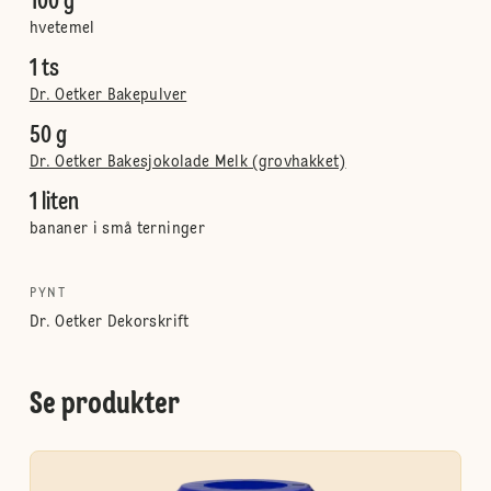
100 g
hvetemel
1 ts
Dr. Oetker Bakepulver
50 g
Dr. Oetker Bakesjokolade Melk (grovhakket)
1 liten
bananer i små terninger
PYNT
Dr. Oetker Dekorskrift
Se produkter