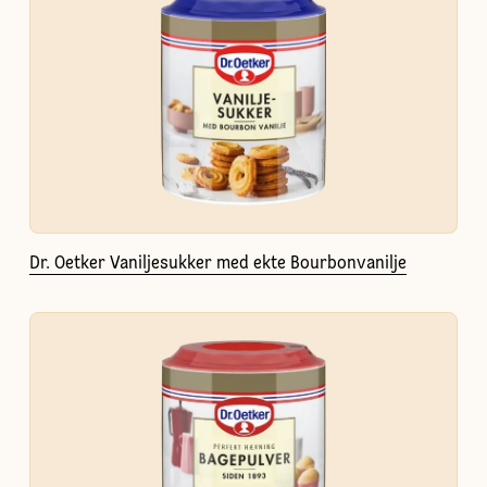
Dr. Oetker Vaniljesukker med ekte Bourbonvanilje