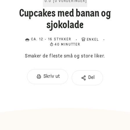
0.0
[
0
VURDERINGER
]
Cupcakes med banan og
sjokolade
CA. 12 - 16 STYKKER
ENKEL
40 MINUTTER
Smaker de fleste små og store liker.
Skriv ut
Del