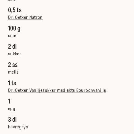
0,5 ts
Dr. Oetker Natron
100 g
smør
2 dl
sukker
2 ss
melis
1 ts
Dr. Oetker Vaniljesukker med ekte Bourbonvanilje
1
egg
3 dl
havregryn