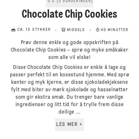
0.0
[
0
VURDERINGER
]
Chocolate Chip Cookies
CA. 15 STYKKER
MIDDELS
40 MINUTTER
Prøv denne enkle og gode oppskriften på
Chocolate Chip Cookies – sprø og myke småkaker
som alle vil elske!
Disse Chocolate Chip Cookies er enkle å lage og
passer perfekt til en kosestund hjemme. Med sprø
kanter og myk kjerne, er disse sjokoladekjeksene
fylt med biter av mørk sjokolade og hasselnøtter
som gir ekstra smak. Du trenger bare vanlige
ingredienser og litt tid for å trylle frem disse
deilige ...
LES MER +