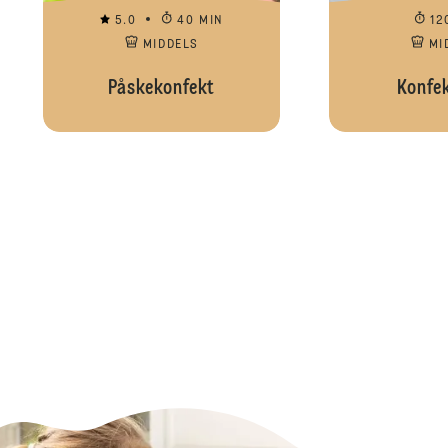
5.0
40 MIN
12
MIDDELS
MI
Påskekonfekt
Konfek