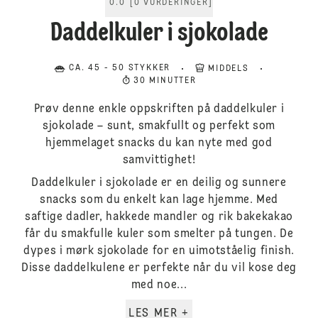
0.0
[
0
VURDERINGER
]
Daddelkuler i sjokolade
CA. 45 - 50 STYKKER
MIDDELS
30 MINUTTER
Prøv denne enkle oppskriften på daddelkuler i
sjokolade – sunt, smakfullt og perfekt som
hjemmelaget snacks du kan nyte med god
samvittighet!
Daddelkuler i sjokolade er en deilig og sunnere
snacks som du enkelt kan lage hjemme. Med
saftige dadler, hakkede mandler og rik bakekakao
får du smakfulle kuler som smelter på tungen. De
dypes i mørk sjokolade for en uimotståelig finish.
Disse daddelkulene er perfekte når du vil kose deg
med noe...
LES MER +