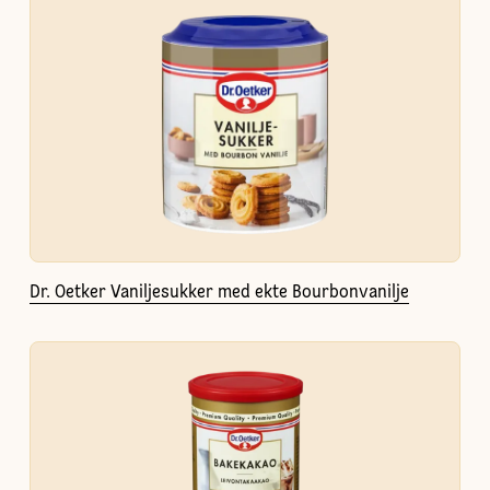
Dr. Oetker Vaniljesukker med ekte Bourbonvanilje