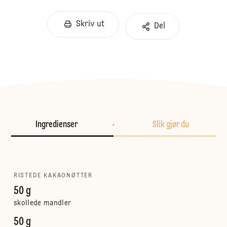
Skriv ut
Del
Ingredienser
Slik gjør du
RISTEDE KAKAONØTTER
50 g
skollede mandler
50 g