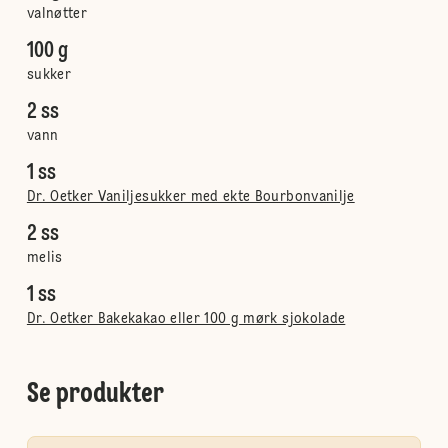
valnøtter
100 g
sukker
2 ss
vann
1 ss
Dr. Oetker Vaniljesukker med ekte Bourbonvanilje
2 ss
melis
1 ss
Dr. Oetker Bakekakao eller 100 g mørk sjokolade
Se produkter