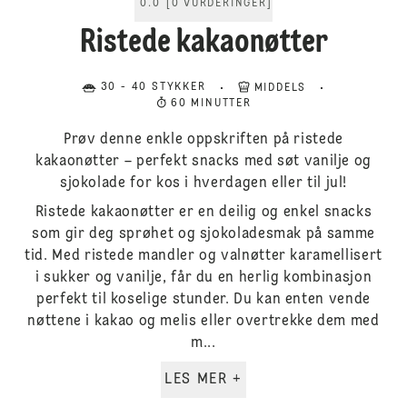
0.0
[
0
VURDERINGER
]
Ristede kakaonøtter
30 - 40 STYKKER
MIDDELS
60 MINUTTER
Prøv denne enkle oppskriften på ristede
kakaonøtter – perfekt snacks med søt vanilje og
sjokolade for kos i hverdagen eller til jul!
Ristede kakaonøtter er en deilig og enkel snacks
som gir deg sprøhet og sjokoladesmak på samme
tid. Med ristede mandler og valnøtter karamellisert
i sukker og vanilje, får du en herlig kombinasjon
perfekt til koselige stunder. Du kan enten vende
nøttene i kakao og melis eller overtrekke dem med
m...
LES MER +