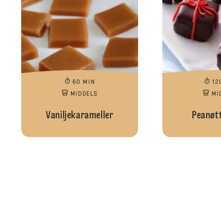
60 MIN
12
MIDDELS
MI
Vaniljekarameller
Peanøt