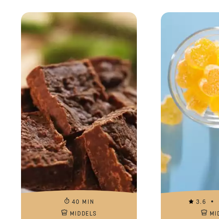
40 MIN
3.6
MIDDELS
MI