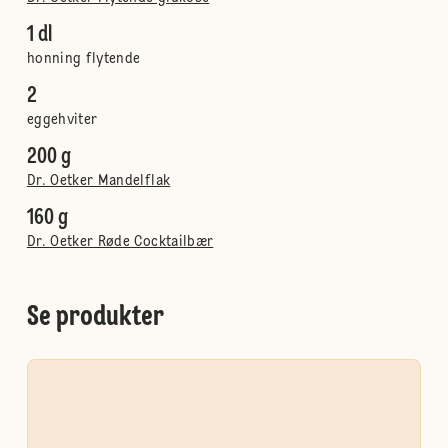
1 dl
honning flytende
2
eggehviter
200 g
Dr. Oetker Mandelflak
160 g
Dr. Oetker Røde Cocktailbær
Se produkter