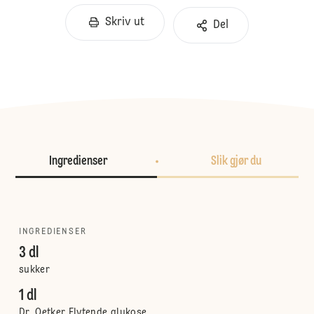
Skriv ut
Del
Ingredienser
Slik gjør du
INGREDIENSER
3 dl
sukker
1 dl
Dr. Oetker Flytende glukose