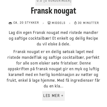
0.0
[
0
VURDERINGER
]
Fransk nougat
CA. 20 STYKKER
MIDDELS
30 MINUTTER
Lag din egen Fransk nougat med ristede mandler
og saftige cocktailbær! Et enkelt og deilig Recipe
du vil elske å dele.
Fransk nougat er en deilig søtsak laget med
ristede mandelflak og saftige cocktailbær, perfekt
for alle som elsker søte fristelser. Denne
oppskriften på fransk nougat gir en myk og luftig
karamell med en herlig kombinasjon av nøtter og
frukt, enkel å lage hjemme. Med få ingredienser får
du en kla...
LES MER +