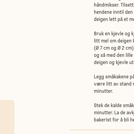
håndmikser. Tilset
hendene inntil den
deigen lett på et 
Bruk en kjevle og k
litt mel om deigen 
(Ø 7 cm og Ø 2 cm)
og så med den lille
deigen og kjevle ut 
Legg småkakene på 
være litt av stand 
minutter.
Stek de kalde småka
minutter. La de avk
bakerist for å bli h