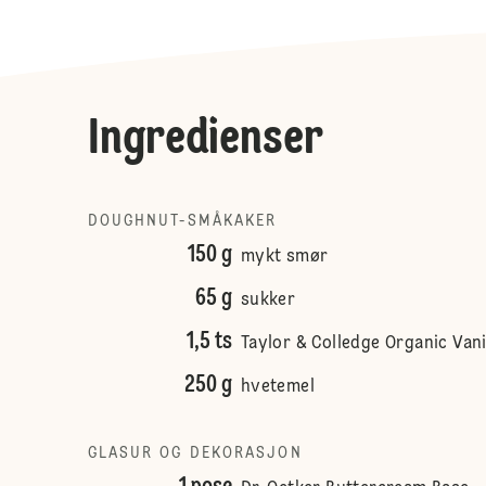
Ingredienser
DOUGHNUT-SMÅKAKER
150 g
mykt smør
65 g
sukker
1,5 ts
Taylor & Colledge Organic Vani
250 g
hvetemel
GLASUR OG DEKORASJON