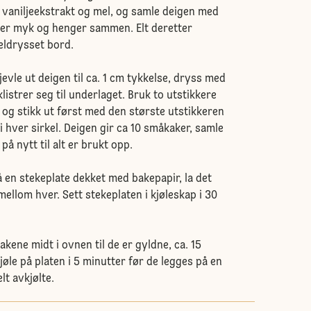
t vaniljeekstrakt og mel, og samle deigen med
 er myk og henger sammen. Elt deretter
meldrysset bord.
jevle ut deigen til ca. 1 cm tykkelse, dryss med
klistrer seg til underlaget. Bruk to utstikkere
 og stikk ut først med den største utstikkeren
 i hver sirkel. Deigen gir ca 10 småkaker, samle
på nytt til alt er brukt opp.
en stekeplate dekket med bakepapir, la det
mellom hver. Sett stekeplaten i kjøleskap i 30
kene midt i ovnen til de er gyldne, ca. 15
jøle på platen i 5 minutter før de legges på en
elt avkjølte.