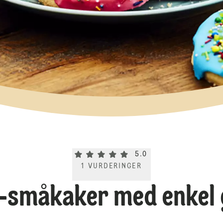
Current rating 5.0. Click to rate.
5.0
1
VURDERINGER
-småkaker med enkel 