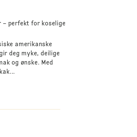
– perfekt for koselige
siske amerikanske
ir deg myke, deilige
smak og ønske. Med
kak...