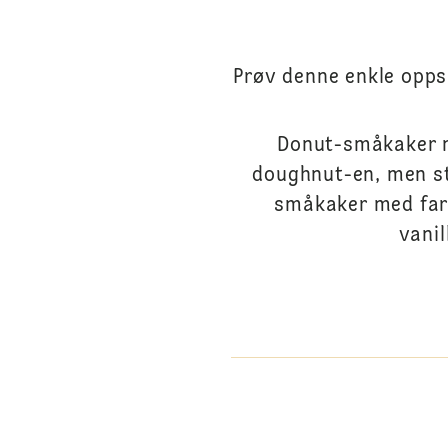
Prøv denne enkle opps
Donut-småkaker m
doughnut-en, men st
småkaker med farg
vanil