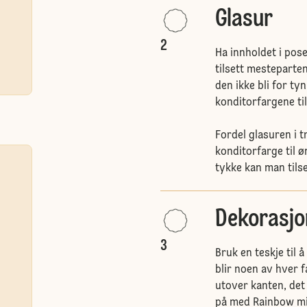
Glasur
2
Ha innholdet i pos
tilsett mesteparten
den ikke bli for tyn
konditorfargene til
Fordel glasuren i tr
konditorfarge til ø
tykke kan man tilset
Dekorasjo
3
Bruk en teskje til 
blir noen av hver f
utover kanten, det
på med Rainbow mix