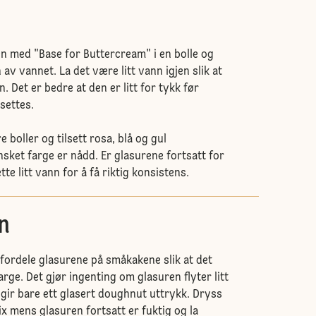
en med "Base for Buttercream" i en bolle og
 av vannet. La det være litt vann igjen slik at
n. Det er bedre at den er litt for tykk før
settes.
e boller og tilsett rosa, blå og gul
nsket farge er nådd. Er glasurene fortsatt for
te litt vann for å få riktig konsistens.
n
å fordele glasurene på småkakene slik at det
arge. Det gjør ingenting om glasuren flyter litt
 gir bare ett glasert doughnut uttrykk. Dryss
 mens glasuren fortsatt er fuktig og la