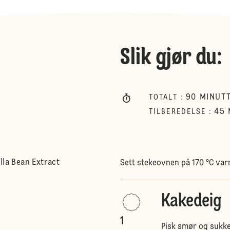
Slik gjør du
:
90
MINUT
TOTALT
:
45
TILBEREDELSE
:
lla Bean Extract
Sett stekeovnen på 170 °C var
Kakedeig
1
Pisk smør og sukke