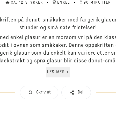
CA. 12 STYKKER
ENKEL
90 MINUTTER
kriften på donut-småkaker med fargerik glasur 
stunder og små søte fristelser!
ed enkel glasur er en morsom vri på den klas
ekt i ovnen som småkaker. Denne oppskriften g
erik glasur som du enkelt kan variere etter 
laekstrakt og sprø glasur blir disse donut-små
LES MER +
Skriv ut
Del