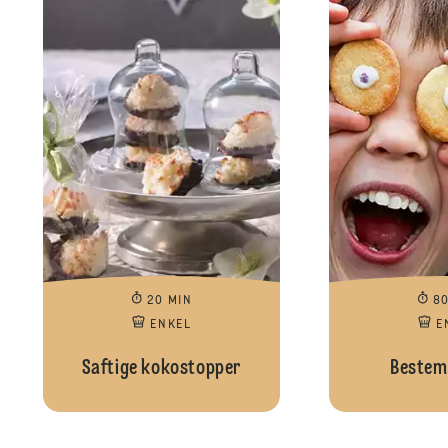
20 MIN
8
ENKEL
E
Saftige kokostopper
Bestem