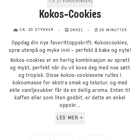
1.0
[
1
VURDERINGER
]
Kokos-Cookies
CA. 20 STYKKER
ENKEL
30 MINUTTER
Oppdag din nye favorittoppskrift: Kokoscookies,
sprø utenpå og myke inni – perfekt å bake og nyte!
Kokos-cookies er en herlig kombinasjon av sprøtt
og mykt, perfekt når du vil kose deg med noe søtt
og tropisk. Disse kokos-cookiesene rulles i
kokosmasse for ekstra smak og tekstur, og med
ekte vaniljesukker får de en deilig aroma. Enten til
kaffen eller som liten godbit, er dette en enkel
oppskr...
LES MER +