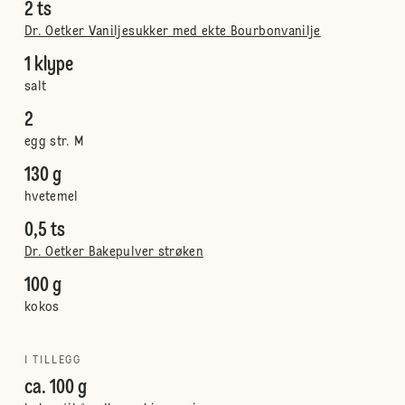
2 ts
Dr. Oetker Vaniljesukker med ekte Bourbonvanilje
1 klype
salt
2
egg str. M
130 g
hvetemel
0,5 ts
Dr. Oetker Bakepulver strøken
100 g
kokos
I TILLEGG
ca. 100 g