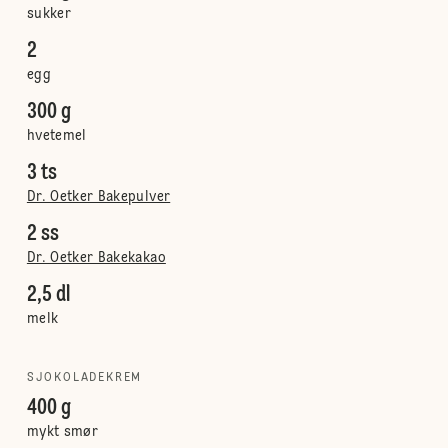
sukker
2
egg
300 g
hvetemel
3 ts
Dr. Oetker Bakepulver
2 ss
Dr. Oetker Bakekakao
2,5 dl
melk
SJOKOLADEKREM
400 g
mykt smør