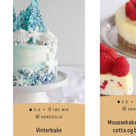
5.0
VAN
3.4
180 MIN
VANSKELIG
Moussekake
Vinterkake
cotta og 