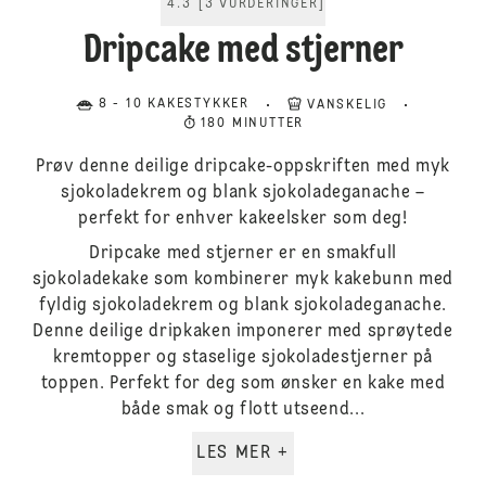
4.3
[
3
VURDERINGER
]
Dripcake med stjerner
8 - 10 KAKESTYKKER
VANSKELIG
180 MINUTTER
Prøv denne deilige dripcake-oppskriften med myk
sjokoladekrem og blank sjokoladeganache –
perfekt for enhver kakeelsker som deg!
Dripcake med stjerner er en smakfull
sjokoladekake som kombinerer myk kakebunn med
fyldig sjokoladekrem og blank sjokoladeganache.
Denne deilige dripkaken imponerer med sprøytede
kremtopper og staselige sjokoladestjerner på
toppen. Perfekt for deg som ønsker en kake med
både smak og flott utseend...
LES MER +