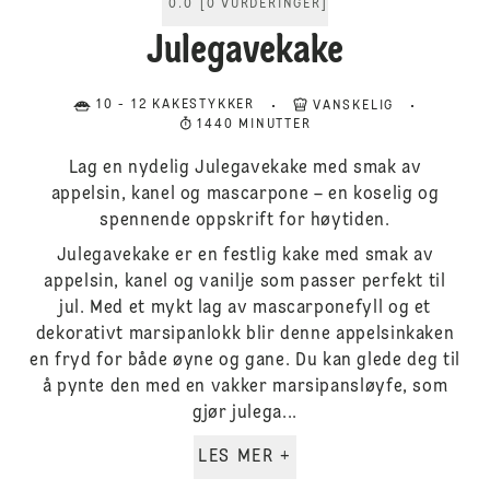
0.0
[
0
VURDERINGER
]
Julegavekake
10 - 12 KAKESTYKKER
VANSKELIG
1440 MINUTTER
Lag en nydelig Julegavekake med smak av
appelsin, kanel og mascarpone – en koselig og
spennende oppskrift for høytiden.
Julegavekake er en festlig kake med smak av
appelsin, kanel og vanilje som passer perfekt til
jul. Med et mykt lag av mascarponefyll og et
dekorativt marsipanlokk blir denne appelsinkaken
en fryd for både øyne og gane. Du kan glede deg til
å pynte den med en vakker marsipansløyfe, som
gjør julega...
LES MER +