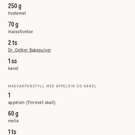
250 g
hvetemel
70 g
maisstivelse
2 ts
Dr. Oetker Bakepulver
1 ss
kanel
MASCARPONEFYLL MED APPELSIN OG KANEL
1
appelsin (finrevet skall)
60 g
melis
1 ts