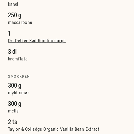
kanel
250 g
mascarpone
1
Dr. Oetker Rød Konditorfarge
3 dl
kremfløte
SMØRKREM
300 g
mykt smør
300 g
melis
2 ts
Taylor & Colledge Organic Vanilla Bean Extract