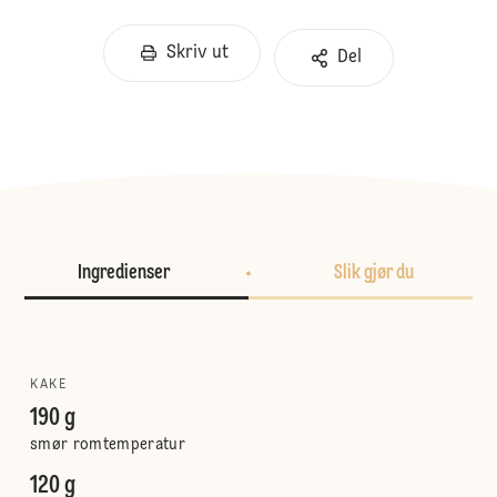
Skriv ut
Del
Ingredienser
Slik gjør du
KAKE
190 g
smør romtemperatur
120 g