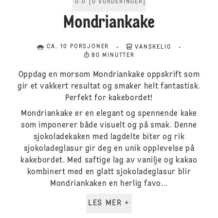
0.0
[
0
VURDERINGER
]
Mondriankake
CA. 10 PORSJONER
VANSKELIG
80 MINUTTER
Oppdag en morsom Mondriankake oppskrift som
gir et vakkert resultat og smaker helt fantastisk.
Perfekt for kakebordet!
Mondriankake er en elegant og spennende kake
som imponerer både visuelt og på smak. Denne
sjokoladekaken med lagdelte biter og rik
sjokoladeglasur gir deg en unik opplevelse på
kakebordet. Med saftige lag av vanilje og kakao
kombinert med en glatt sjokoladeglasur blir
Mondriankaken en herlig favo...
LES MER +