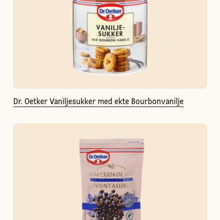
Dr. Oetker Vaniljesukker med ekte Bourbonvanilje