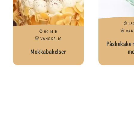
13
VAN
60 MIN
VANSKELIG
Påskekake m
Mokkabakelser
mo