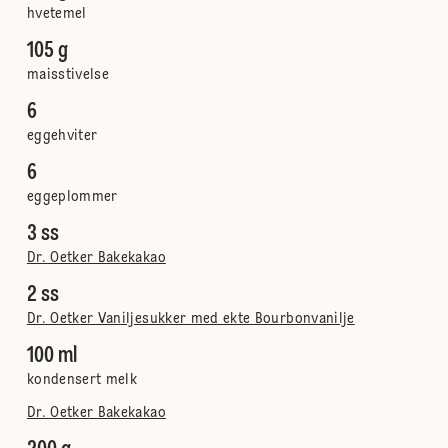
hvetemel
105 g
maisstivelse
6
eggehviter
6
eggeplommer
3 ss
Dr. Oetker Bakekakao
2 ss
Dr. Oetker Vaniljesukker med ekte Bourbonvanilje
100 ml
kondensert melk
Dr. Oetker Bakekakao