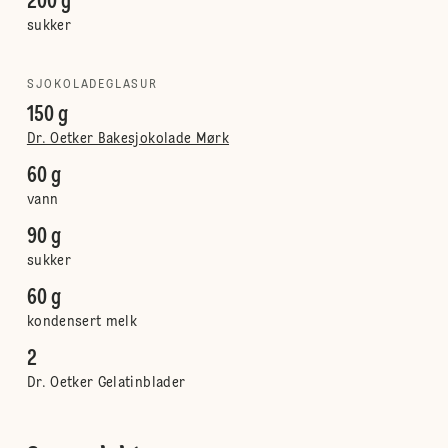
200 g
sukker
SJOKOLADEGLASUR
150 g
Dr. Oetker Bakesjokolade Mørk
60 g
vann
90 g
sukker
60 g
kondensert melk
2
Dr. Oetker Gelatinblader