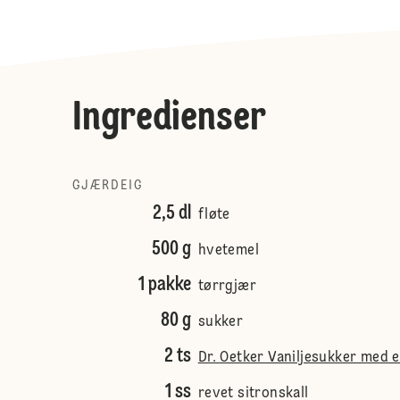
Ingredienser
GJÆRDEIG
2,5 dl
fløte
500 g
hvetemel
1 pakke
tørrgjær
80 g
sukker
2 ts
Dr. Oetker Vaniljesukker med 
1 ss
revet sitronskall