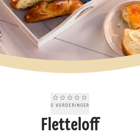
Current rating 0.0. Click to rate.
0
VURDERINGER
Fletteloff