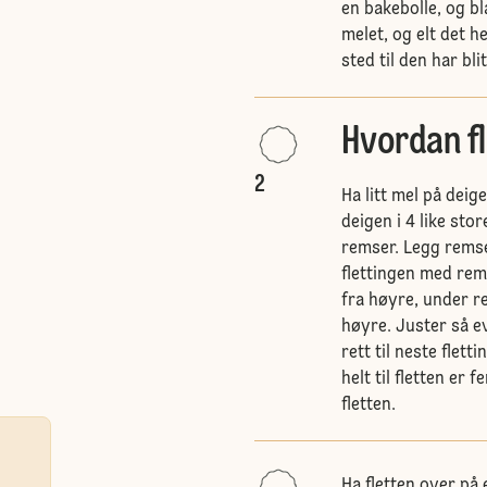
en bakebolle, og bl
melet, og elt det he
sted til den har bli
Hvordan f
2
Ha litt mel på deig
deigen i 4 like stor
remser. Legg rems
flettingen med rems
fra høyre, under re
høyre. Juster så ev
rett til neste flet
helt til fletten er
fletten.
Ha fletten over på