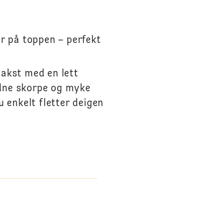
ør på toppen – perfekt
rbakst med en lett
ldne skorpe og myke
u enkelt fletter deigen