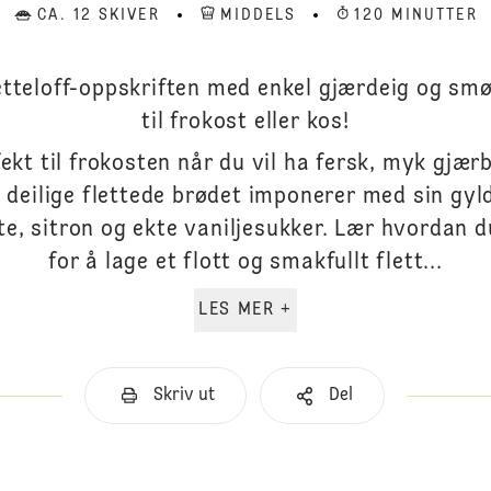
CA. 12 SKIVER
MIDDELS
120 MINUTTER
etteloff-oppskriften med enkel gjærdeig og sm
til frokost eller kos!
fekt til frokosten når du vil ha fersk, myk gjæ
 deilige flettede brødet imponerer med sin gy
te, sitron og ekte vaniljesukker. Lær hvordan d
for å lage et flott og smakfullt flett...
LES MER +
Skriv ut
Del