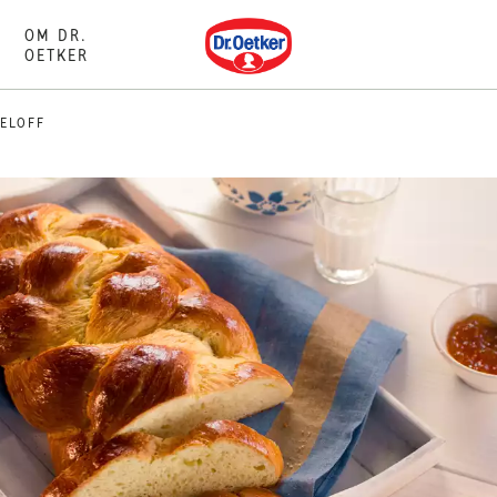
Dr. Oetker
OM DR.
OETKER
TELOFF