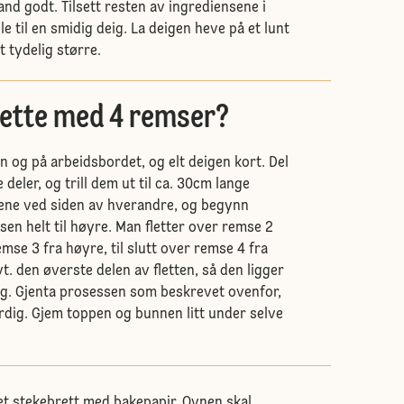
and godt. Tilsett resten av ingrediensene i
le til en smidig deig. La deigen heve på et lunt
tt tydelig større.
lette med 4 remser?
en og på arbeidsbordet, og elt deigen kort. Del
e deler, og trill dem ut til ca. 30cm lange
ene ved siden av hverandre, og begynn
en helt til høyre. Man fletter over remse 2
mse 3 fra høyre, til slutt over remse 4 fra
t. den øverste delen av fletten, så den ligger
ting. Gjenta prosessen som beskrevet ovenfor,
 ferdig. Gjem toppen og bunnen litt under selve
 et stekebrett med bakepapir. Ovnen skal