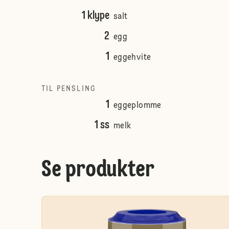
1 klype
salt
2
egg
1
eggehvite
TIL PENSLING
1
eggeplomme
1 ss
melk
Se produkter