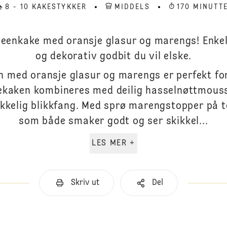
8 - 10 KAKESTYKKER
MIDDELS
170 MINUTT
enkake med oransje glasur og marengs! Enkel 
og dekorativ godbit du vil elske.
med oransje glasur og marengs er perfekt for 
ekaken kombineres med deilig hasselnøttmouss
ikkelig blikkfang. Med sprø marengstopper på 
som både smaker godt og ser skikkel...
LES MER +
Skriv ut
Del