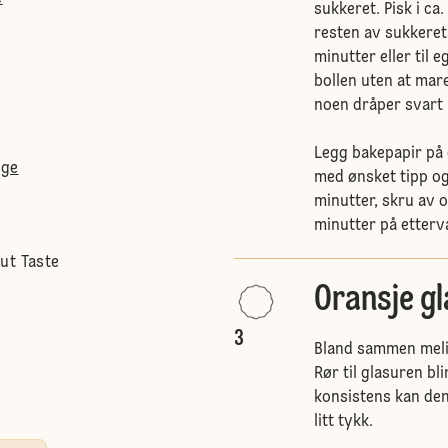
sukkeret. Pisk i ca
resten av sukkeret 
minutter eller til 
bollen uten at mare
noen dråper svart 
Legg bakepapir på 
rge
med ønsket tipp og
minutter, skru av 
minutter på etter
ut Taste
Oransje g
3
Bland sammen melis
Rør til glasuren bl
konsistens kan den
litt tykk.