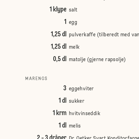
1 klype
salt
1
egg
1,25 dl
pulverkaffe (tilberedt med va
1,25 dl
melk
0,5 dl
matolje (gjerne rapsolje)
MARENGS
3
eggehviter
1 dl
sukker
1 krm
hvitvinseddik
1 dl
melis
2 - 3 dråper
Dr. Oetker Svart Konditorfarg