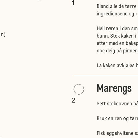
1
Bland alle de tørre
ingrediensene og r
Hell røren i den s
nn)
bunn. Stek kaken i 
etter med en bakepi
noe deig på pinnen
La kaken avkjøles h
Marengs
2
Sett stekeovnen på
Bruk en ren og tørr 
Pisk eggehvitene 
e