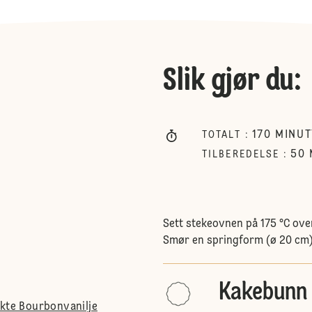
Slik gjør du
:
170
MINUT
TOTALT
:
50
TILBEREDELSE
:
Sett stekeovnen på 175 °C ov
Smør en springform (ø 20 cm) 
Kakebunn
ekte Bourbonvanilje