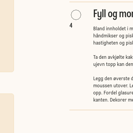
Fyll og mo
4
Bland innholdet i 
håndmikser og pisk 
hastigheten og pisk
Ta den avkjølte ka
ujevn topp kan denn
Legg den øverste d
moussen utover. L
opp. Fordel glasure
kanten. Dekorer m