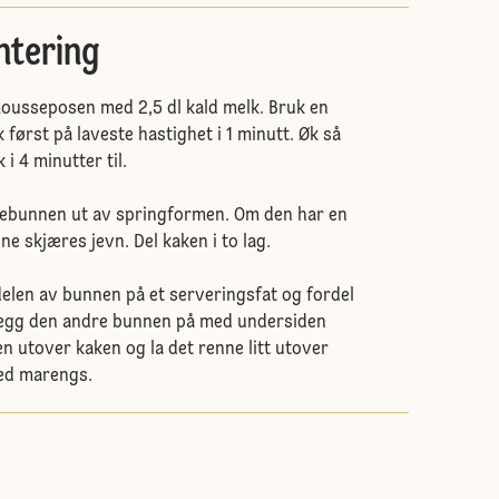
ntering
mousseposen med 2,5 dl kald melk. Bruk en
først på laveste hastighet i 1 minutt. Øk så
 i 4 minutter til.
kebunnen ut av springformen. Om den har en
e skjæres jevn. Del kaken i to lag.
elen av bunnen på et serveringsfat og fordel
egg den andre bunnen på med undersiden
n utover kaken og la det renne litt utover
ed marengs.