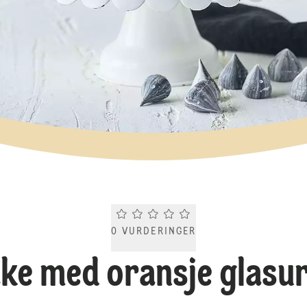
Current rating 0.0. Click to rate.
0
VURDERINGER
ke med oransje glasu