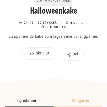
0.0
[
0
VURDERINGER
]
Halloweenkake
CA. 16 - 20 STYKKER
MIDDELS
70 MINUTTER
En spennende kake som lages enkelt i langpanne.
Skriv ut
Del
Ingredienser
Slik gjør du