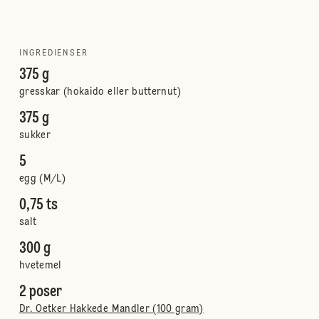
INGREDIENSER
375 g
gresskar (hokaido eller butternut)
375 g
sukker
5
egg (M/L)
0,75 ts
salt
300 g
hvetemel
2 poser
Dr. Oetker Hakkede Mandler (100 gram)