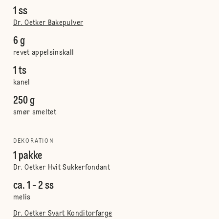
1 ss
Dr. Oetker Bakepulver
6 g
revet appelsinskall
1 ts
kanel
250 g
smør smeltet
DEKORATION
1 pakke
Dr. Oetker Hvit Sukkerfondant
ca. 1 - 2 ss
melis
Dr. Oetker Svart Konditorfarge