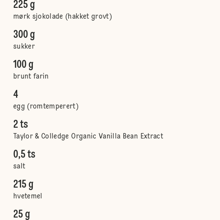
225 g
mørk sjokolade (hakket grovt)
300 g
sukker
100 g
brunt farin
4
egg (romtemperert)
2 ts
Taylor & Colledge Organic Vanilla Bean Extract
0,5 ts
salt
215 g
hvetemel
25 g