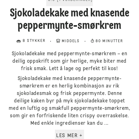
5.0
[
1
VURDERINGER
]
Sjokoladekake med knasende
peppermynte-smørkrem
8 STYKKER
MIDDELS
80 MINUTTER
Sjokoladekake med peppermynte-smørkrem – en
deilig oppskrift som gir herlige, myke biter med
frisk smak. Lett å lage og perfekt til kos!
Sjokoladekake med knasende peppermynte-
smørkrem er en herlig kombinasjon av rik
sjokoladesmak og frisk peppermynte. Denne
deilige kaken byr på myk sjokoladekake toppet
med en luftig og smakfull peppermynte-smørkrem,
som gir en forfriskende liten crispy overraskelse.
Med enkle ingredienser kan du ...
LES MER +