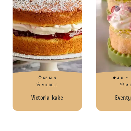
65 MIN
4.0
MIDDELS
MI
Victoria-kake
Eventy