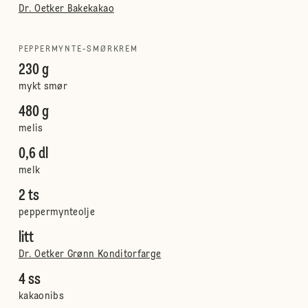
Dr. Oetker Bakekakao
PEPPERMYNTE-SMØRKREM
230 g
mykt smør
480 g
melis
0,6 dl
melk
2 ts
peppermynteolje
litt
Dr. Oetker Grønn Konditorfarge
4 ss
kakaonibs