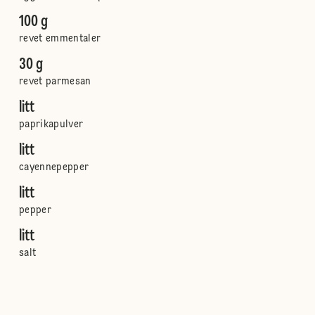
100 g
revet emmentaler
30 g
revet parmesan
litt
paprikapulver
litt
cayennepepper
litt
pepper
litt
salt