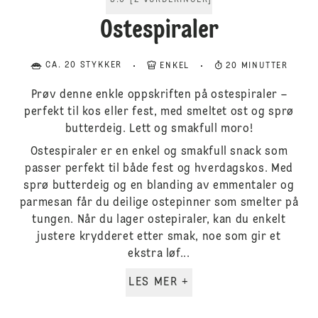
5.0
[
2
VURDERINGER
]
Ostespiraler
CA. 20 STYKKER
ENKEL
20 MINUTTER
Prøv denne enkle oppskriften på ostespiraler –
perfekt til kos eller fest, med smeltet ost og sprø
butterdeig. Lett og smakfull moro!
Ostespiraler er en enkel og smakfull snack som
passer perfekt til både fest og hverdagskos. Med
sprø butterdeig og en blanding av emmentaler og
parmesan får du deilige ostepinner som smelter på
tungen. Når du lager ostepiraler, kan du enkelt
justere krydderet etter smak, noe som gir et
ekstra løf...
LES MER +