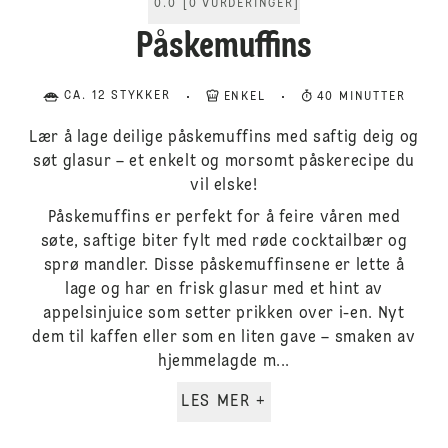
0.0
[
0
VURDERINGER
]
Påskemuffins
CA. 12 STYKKER
ENKEL
40 MINUTTER
Lær å lage deilige påskemuffins med saftig deig og
søt glasur – et enkelt og morsomt påskerecipe du
vil elske!
Påskemuffins er perfekt for å feire våren med
søte, saftige biter fylt med røde cocktailbær og
sprø mandler. Disse påskemuffinsene er lette å
lage og har en frisk glasur med et hint av
appelsinjuice som setter prikken over i-en. Nyt
dem til kaffen eller som en liten gave – smaken av
hjemmelagde m...
LES MER +