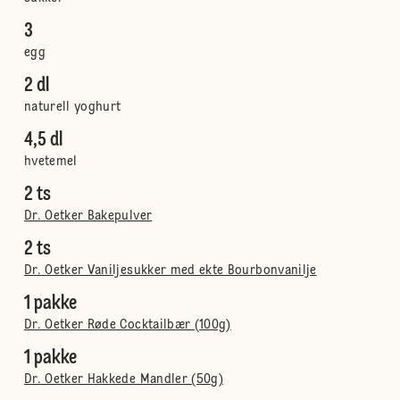
3
egg
2 dl
naturell yoghurt
4,5 dl
hvetemel
2 ts
Dr. Oetker Bakepulver
2 ts
Dr. Oetker Vaniljesukker med ekte Bourbonvanilje
1 pakke
Dr. Oetker Røde Cocktailbær (100g)
1 pakke
Dr. Oetker Hakkede Mandler (50g)