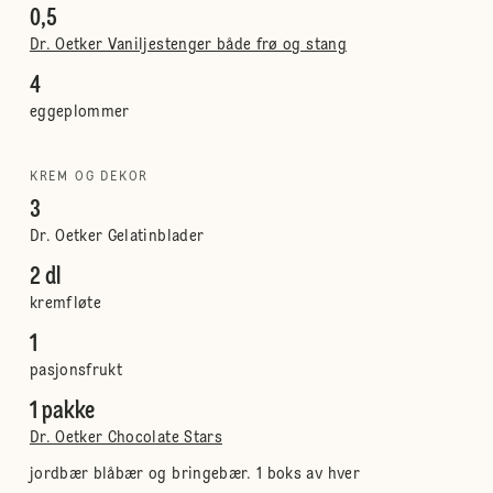
0,5
Dr. Oetker Vaniljestenger både frø og stang
4
eggeplommer
KREM OG DEKOR
3
Dr. Oetker Gelatinblader
2 dl
kremfløte
1
pasjonsfrukt
1 pakke
Dr. Oetker Chocolate Stars
jordbær blåbær og bringebær. 1 boks av hver