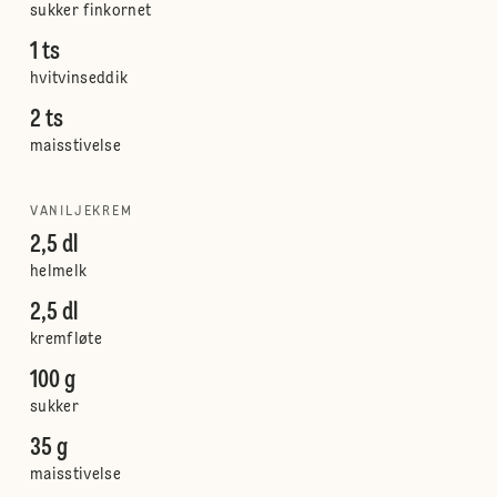
sukker finkornet
1 ts
hvitvinseddik
2 ts
maisstivelse
VANILJEKREM
2,5 dl
helmelk
2,5 dl
kremfløte
100 g
sukker
35 g
maisstivelse