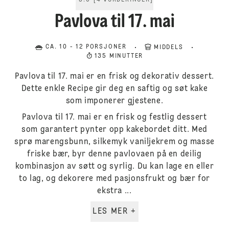
5.0
[
4
VURDERINGER
]
Pavlova til 17. mai
CA. 10 - 12 PORSJONER
MIDDELS
135 MINUTTER
Pavlova til 17. mai er en frisk og dekorativ dessert.
Dette enkle Recipe gir deg en saftig og søt kake
som imponerer gjestene.
Pavlova til 17. mai er en frisk og festlig dessert
som garantert pynter opp kakebordet ditt. Med
sprø marengsbunn, silkemyk vaniljekrem og masse
friske bær, byr denne pavlovaen på en deilig
kombinasjon av søtt og syrlig. Du kan lage en eller
to lag, og dekorere med pasjonsfrukt og bær for
ekstra ...
LES MER +