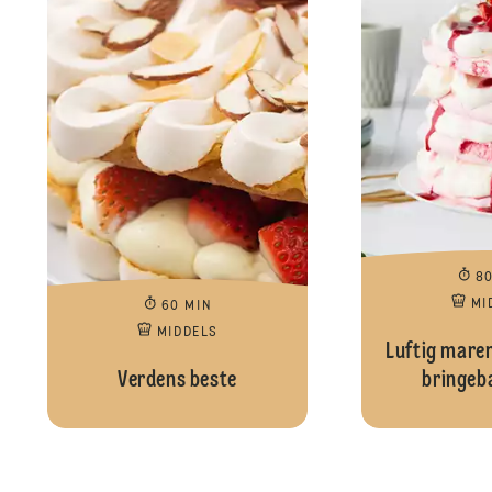
8
MI
60 MIN
MIDDELS
Luftig mare
Verdens beste
bringeb