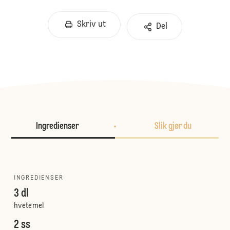
Skriv ut
Del
Ingredienser
Slik gjør du
INGREDIENSER
3 dl
hvetemel
2 ss