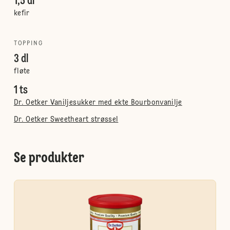
1,5 dl
kefir
TOPPING
3 dl
fløte
1 ts
Dr. Oetker Vaniljesukker med ekte Bourbonvanilje
Dr. Oetker Sweetheart strøssel
Se produkter