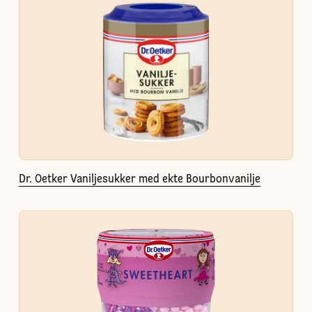
Dr. Oetker Vaniljesukker med ekte Bourbonvanilje