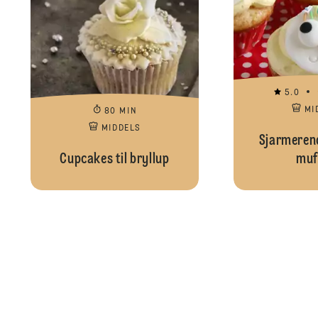
5.0
MI
80 MIN
MIDDELS
Sjarmerend
Cupcakes til bryllup
muf