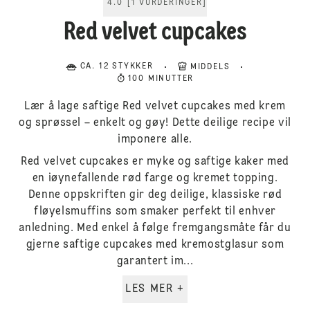
4.0
[
1
VURDERINGER
]
Red velvet cupcakes
CA. 12 STYKKER
MIDDELS
100 MINUTTER
Lær å lage saftige Red velvet cupcakes med krem
og sprøssel – enkelt og gøy! Dette deilige recipe vil
imponere alle.
Red velvet cupcakes er myke og saftige kaker med
en iøynefallende rød farge og kremet topping.
Denne oppskriften gir deg deilige, klassiske rød
fløyelsmuffins som smaker perfekt til enhver
anledning. Med enkel å følge fremgangsmåte får du
gjerne saftige cupcakes med kremostglasur som
garantert im...
LES MER +