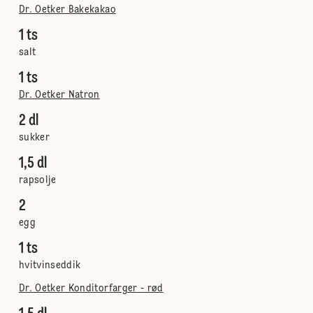
Dr. Oetker Bakekakao
1 ts
salt
1 ts
Dr. Oetker Natron
2 dl
sukker
1,5 dl
rapsolje
2
egg
1 ts
hvitvinseddik
Dr. Oetker Konditorfarger - rød