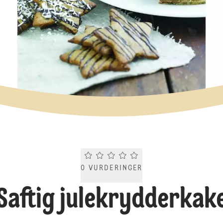
Current rating 0.0. Click to rate.
0
VURDERINGER
Saftig julekrydderkak