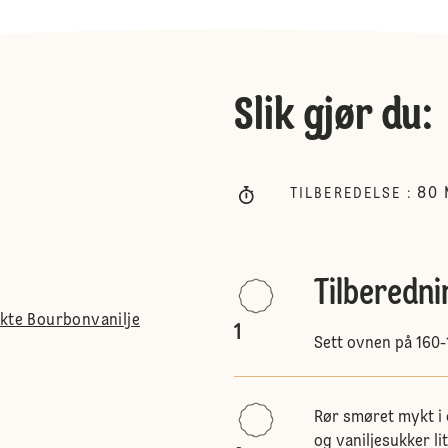
Slik gjør du
:
80
TILBEREDELSE
:
Tilberedni
ekte Bourbonvanilje
1
Sett ovnen på 160-
Rør smøret mykt i 
og vaniljesukker li