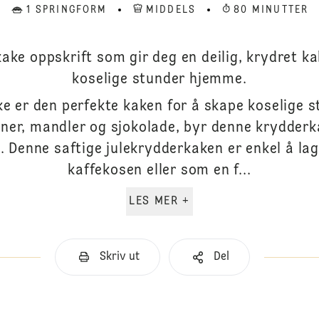
1 SPRINGFORM
MIDDELS
80 MINUTTER
ake oppskrift som gir deg en deilig, krydret kak
koselige stunder hjemme.
e er den perfekte kaken for å skape koselige s
iner, mandler og sjokolade, byr denne krydder
 Denne saftige julekrydderkaken er enkel å lage
kaffekosen eller som en f...
LES MER +
Skriv ut
Del