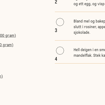
2
og ett egg, og vis
Bland mel og bakepu
slutt i rosiner, ap
3
sjokolade.
100 gram)
50 gram)
Hell deigen i en sm
mandelflak. Stek ka
4
m)