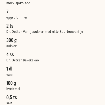
mørk sjokolade
7
eggeplommer
2 ts
Dr. Oetker Vaniljesukker med ekte Bourbonvanilje
300 g
sukker
4 ss
Dr. Oetker Bakekakao
1 dl
vann
100 g
hvetemel
0,5 ts
salt