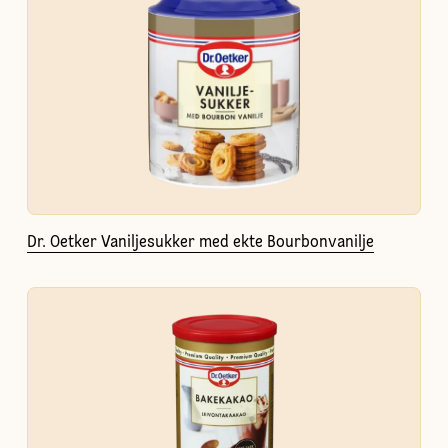
Dr. Oetker Vaniljesukker med ekte Bourbonvanilje