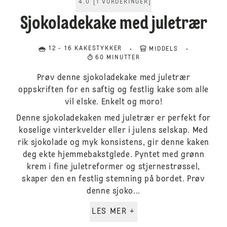
4.0
[
1
VURDERINGER
]
Sjokoladekake med juletrær
12 - 16 KAKESTYKKER
MIDDELS
60 MINUTTER
Prøv denne sjokoladekake med juletrær
oppskriften for en saftig og festlig kake som alle
vil elske. Enkelt og moro!
Denne sjokoladekaken med juletrær er perfekt for
koselige vinterkvelder eller i julens selskap. Med
rik sjokolade og myk konsistens, gir denne kaken
deg ekte hjemmebakstglede. Pyntet med grønn
krem i fine juletreformer og stjernestrøssel,
skaper den en festlig stemning på bordet. Prøv
denne sjoko...
LES MER +