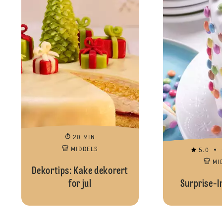
20 MIN
MIDDELS
5.0
MI
Dekortips: Kake dekorert
for jul
Surprise-I