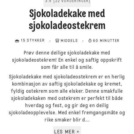
3.9
[
22
VURDERINGER
]
Sjokoladekake med
sjokoladeostekrem
15 STYKKER
MIDDELS
60 MINUTTER
Prøv denne deilige sjokoladekake med
sjokoladeostekrem! En enkel og saftig oppskrift
som får alle til å smile.
Sjokoladekake med sjokoladeostekrem er en herlig
kombinasjon av saftig sjokoladekake og kremet,
fyldig ostekrem som alle elsker. Denne smakfulle
sjokoladekaken med ostekrem er perfekt til både
hverdag og fest, og gir deg en deilig
sjokoladeopplevelse. Med enkel fremgangsmåte og
rike smaker blir d...
LES MER +