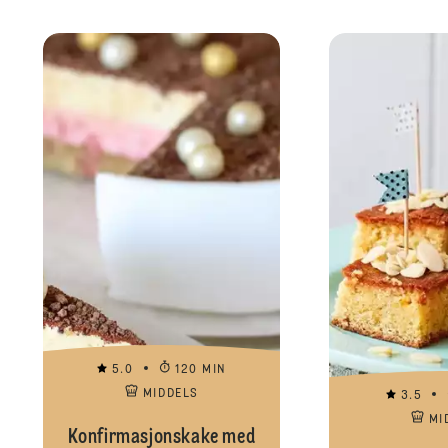
5.0
120 MIN
MIDDELS
3.5
MI
Konfirmasjonskake med