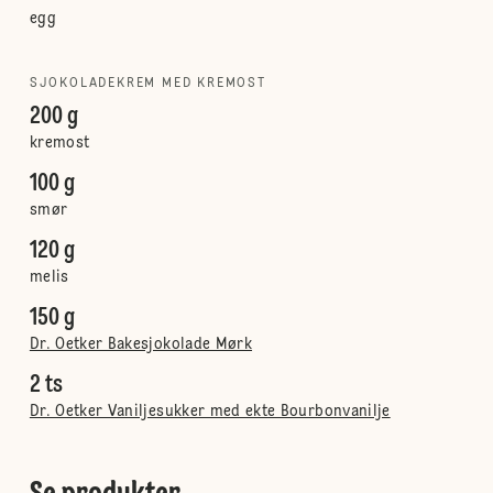
egg
SJOKOLADEKREM MED KREMOST
200 g
kremost
100 g
smør
120 g
melis
150 g
Dr. Oetker Bakesjokolade Mørk
2 ts
Dr. Oetker Vaniljesukker med ekte Bourbonvanilje