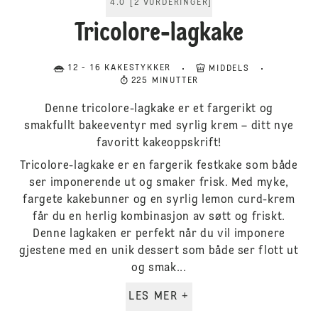
4.0
[
2
VURDERINGER
]
Tricolore-lagkake
12 - 16 KAKESTYKKER
MIDDELS
225 MINUTTER
Denne tricolore-lagkake er et fargerikt og
smakfullt bakeeventyr med syrlig krem – ditt nye
favoritt kakeoppskrift!
Tricolore-lagkake er en fargerik festkake som både
ser imponerende ut og smaker frisk. Med myke,
fargete kakebunner og en syrlig lemon curd-krem
får du en herlig kombinasjon av søtt og friskt.
Denne lagkaken er perfekt når du vil imponere
gjestene med en unik dessert som både ser flott ut
og smak...
LES MER +