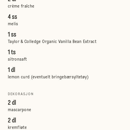
crème fraîche
4 ss
melis
1 ss
Taylor & Colledge Organic Vanilla Bean Extract
1 ts
sitronsaft
1 dl
lemon curd (eventuelt bringebærsyltetøy)
DEKORASJON
2 dl
mascarpone
2 dl
kremfløte