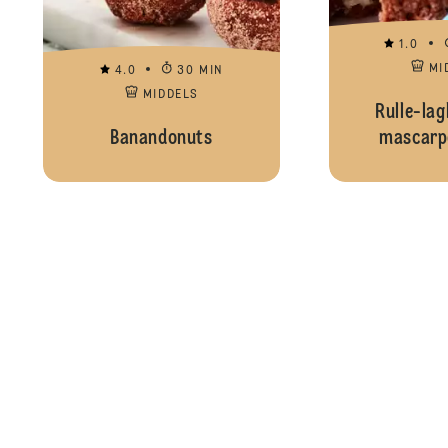
1.0
MI
4.0
30 MIN
MIDDELS
Rulle-la
Banandonuts
mascarp