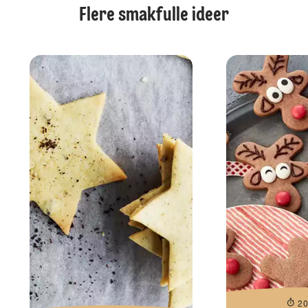
Flere smakfulle ideer
2