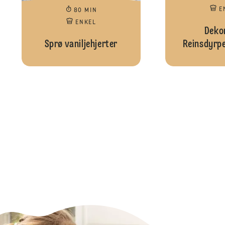
E
80 MIN
ENKEL
Dekor
Sprø vaniljehjerter
Reinsdyrp