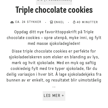
5.0
[
1
VURDERINGER
]
Triple chocolate cookies
CA. 24 STYKKER
ENKEL
40 MINUTTER
Oppdag ditt nye favorittoppskrift på Triple
chocolate cookies – sprø utenpå, myke inni, og fylt
med masse sjokoladegleden!
Disse triple chocolate cookies er perfekte for
sjokoladeelskeren som elsker en blanding av lys,
mørk og hvit sjokolade. Med en myk og saftig
cookiedeig fylt med tre typer sjokolade, får du
deilig variasjon i hver bit. Å lage sjokoladekjeks fra
bunnen av er enkelt, og resultatet blir uimotståelig
...
LES MER +