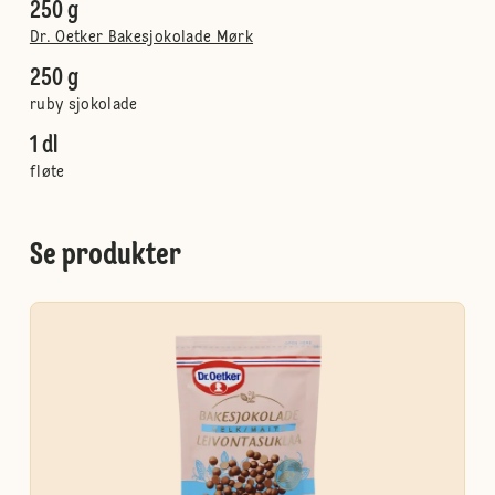
250 g
Dr. Oetker Bakesjokolade Mørk
250 g
ruby sjokolade
1 dl
fløte
Se produkter