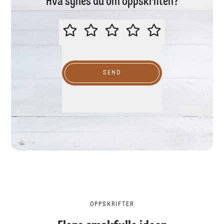
Hva synes du om oppskriften?
VURDER GJERNE DENNE OPPSKR
SEND
OPPSKRIFTER