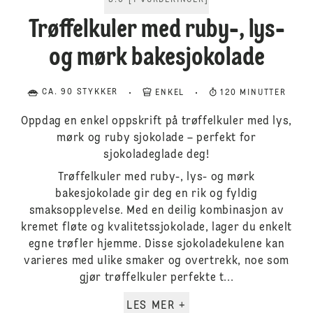
5.0
[
1
VURDERINGER
]
Trøffelkuler med ruby-, lys-
og mørk bakesjokolade
CA. 90 STYKKER
ENKEL
120 MINUTTER
Oppdag en enkel oppskrift på trøffelkuler med lys,
mørk og ruby sjokolade – perfekt for
sjokoladeglade deg!
Trøffelkuler med ruby-, lys- og mørk
bakesjokolade gir deg en rik og fyldig
smaksopplevelse. Med en deilig kombinasjon av
kremet fløte og kvalitetssjokolade, lager du enkelt
egne trøfler hjemme. Disse sjokoladekulene kan
varieres med ulike smaker og overtrekk, noe som
gjør trøffelkuler perfekte t...
LES MER +