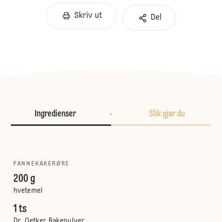
Skriv ut
Del
Ingredienser
Slik gjør du
PANNEKAKERØRE
200 g
hvetemel
1 ts
Dr. Oetker Bakepulver