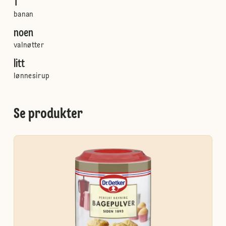
1
banan
noen
valnøtter
litt
lønnesirup
Se produkter