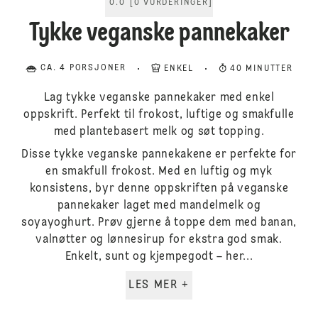
0.0
[
0
VURDERINGER
]
Tykke veganske pannekaker
CA. 4 PORSJONER
ENKEL
40 MINUTTER
Lag tykke veganske pannekaker med enkel
oppskrift. Perfekt til frokost, luftige og smakfulle
med plantebasert melk og søt topping.
Disse tykke veganske pannekakene er perfekte for
en smakfull frokost. Med en luftig og myk
konsistens, byr denne oppskriften på veganske
pannekaker laget med mandelmelk og
soyayoghurt. Prøv gjerne å toppe dem med banan,
valnøtter og lønnesirup for ekstra god smak.
Enkelt, sunt og kjempegodt – her...
LES MER +