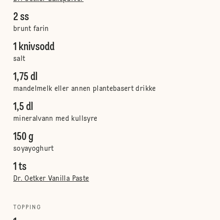
2 ss
brunt farin
1 knivsodd
salt
1,75 dl
mandelmelk eller annen plantebasert drikke
1,5 dl
mineralvann med kullsyre
150 g
soyayoghurt
1 ts
Dr. Oetker Vanilla Paste
TOPPING