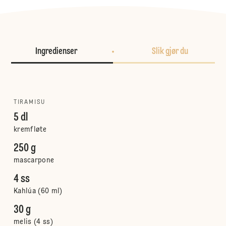
Ingredienser
Slik gjør du
TIRAMISU
5 dl
kremfløte
250 g
mascarpone
4 ss
Kahlúa (60 ml)
30 g
melis (4 ss)