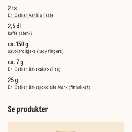
2 ts
Dr. Oetker Vanilla Paste
2,5 dl
kaffe (sterk)
ca. 150 g
savoiardikjeks (lady fingers)
ca. 7 g
Dr. Oetker Bakekakao (1 ss)
25 g
Dr. Oetker Bakesjokolade Mørk (finhakket)
Se produkter