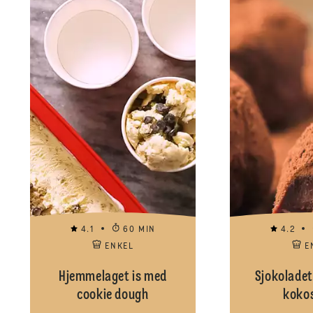
4.1
60 MIN
4.2
ENKEL
E
Hjemmelaget is med
Sjokoladet
cookie dough
koko