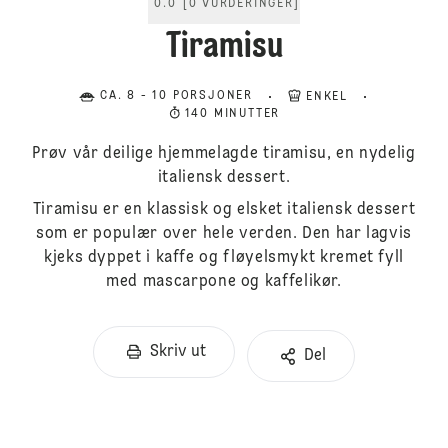
0.0
[
0
VURDERINGER
]
Tiramisu
CA. 8 - 10 PORSJONER
ENKEL
140 MINUTTER
Prøv vår deilige hjemmelagde tiramisu, en nydelig
italiensk dessert.
Tiramisu er en klassisk og elsket italiensk dessert
som er populær over hele verden. Den har lagvis
kjeks dyppet i kaffe og fløyelsmykt kremet fyll
med mascarpone og kaffelikør.
Skriv ut
Del