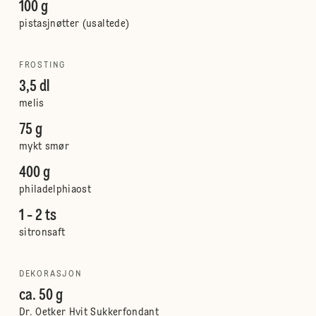
100 g
pistasjnøtter (usaltede)
FROSTING
3,5 dl
melis
75 g
mykt smør
400 g
philadelphiaost
1 - 2 ts
sitronsaft
DEKORASJON
ca. 50 g
Dr. Oetker Hvit Sukkerfondant