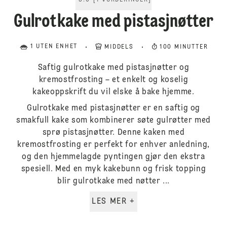
5.0
[
1
VURDERINGER
]
Gulrotkake med pistasjnøtter
1 UTEN ENHET
MIDDELS
100 MINUTTER
Saftig gulrotkake med pistasjnøtter og
kremostfrosting – et enkelt og koselig
kakeoppskrift du vil elske å bake hjemme.
Gulrotkake med pistasjnøtter er en saftig og
smakfull kake som kombinerer søte gulrøtter med
sprø pistasjnøtter. Denne kaken med
kremostfrosting er perfekt for enhver anledning,
og den hjemmelagde pyntingen gjør den ekstra
spesiell. Med en myk kakebunn og frisk topping
blir gulrotkake med nøtter ...
LES MER +