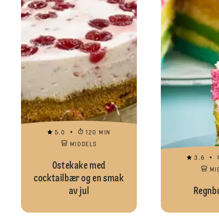
5.0
120 MIN
MIDDELS
3.6
Ostekake med
MI
cocktailbær og en smak
av jul
Regnb