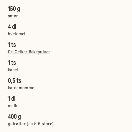
150 g
smør
4 dl
hvetemel
1 ts
Dr. Oetker Bakepulver
1 ts
kanel
0,5 ts
kardemomme
1 dl
melk
400 g
gulrøtter (ca 5-6 store)