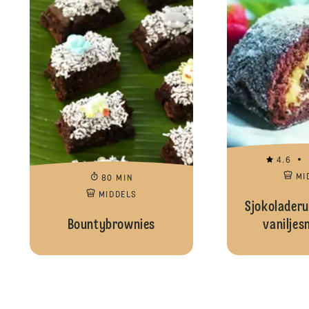
4.6
MI
80 MIN
MIDDELS
Sjokoladeru
Bountybrownies
vanilje