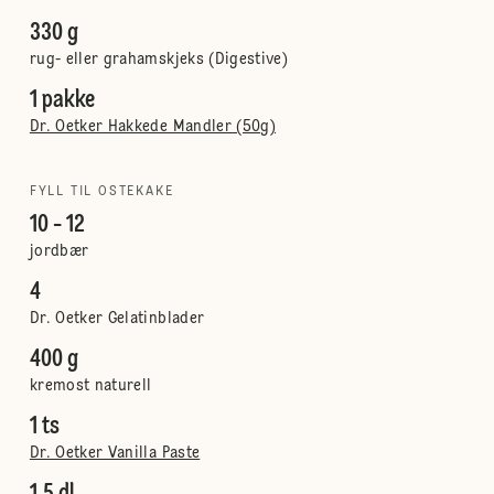
330 g
rug- eller grahamskjeks (Digestive)
1 pakke
Dr. Oetker Hakkede Mandler (50g)
FYLL TIL OSTEKAKE
10 - 12
jordbær
4
Dr. Oetker Gelatinblader
400 g
kremost naturell
1 ts
Dr. Oetker Vanilla Paste