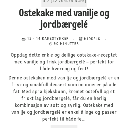
4.2
[
42
VURDERINGER
]
Ostekake med vanilje og
jordbærgelé
12 - 14 KAKESTYKKER
MIDDELS
90 MINUTTER
Oppdag dette enkle og deilige ostekake-receptet
med vanilje og frisk jordbærgelé – perfekt for
både hverdag og fest!
Denne ostekaken med vanilje og jordbærgelé er en
frisk og smakfull dessert som imponerer på alle
fat. Med sprø kjeksbunn, kremet ostefyll og et
friskt lag jordbærgelé, får du en herlig
kombinasjon av søtt og syrlig. Ostekake med
vanilje og jordbærgelé er enkel å lage og passer
perfekt til både fe...