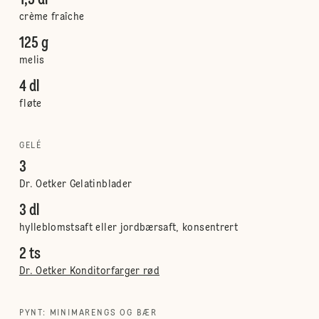
1,5 dl
crème fraîche
125 g
melis
4 dl
fløte
GELÉ
3
Dr. Oetker Gelatinblader
3 dl
hylleblomstsaft eller jordbærsaft, konsentrert
2 ts
Dr. Oetker Konditorfarger rød
PYNT: MINIMARENGS OG BÆR