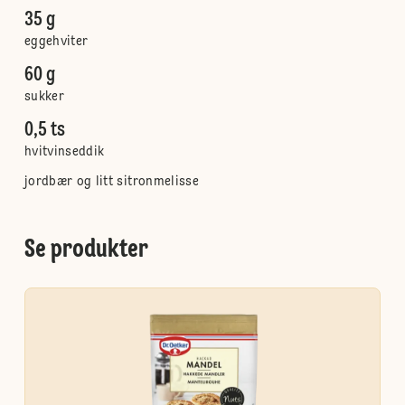
35 g
eggehviter
60 g
sukker
0,5 ts
hvitvinseddik
jordbær og litt sitronmelisse
Se produkter