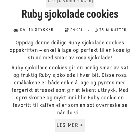
0.0
[
0
VURDERINGER
]
Ruby sjokolade cookies
CA. 15 STYKKER
ENKEL
75 MINUTTER
Oppdag denne deilige Ruby sjokolade cookies
oppskriften – enkel å lage og perfekt til en koselig
stund med smak av rosa sjokolade!
Ruby sjokolade cookies gir en herlig smak av søt
og fruktig Ruby sjokolade i hver bit. Disse rosa
småkakene er både enkle å lage og pyntes med
fargerikt strøssel som gir et lekent uttrykk. Med
sprø skorpe og mykt inni blir Ruby cookie en
favoritt til kaffen eller som en søt overraskelse
når du vi...
LES MER +