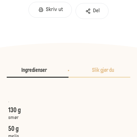
Skriv ut
Del
Ingredienser
Slik gjør du
.
130 g
smør
50 g
melis