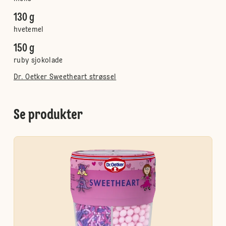
130 g
hvetemel
150 g
ruby sjokolade
Dr. Oetker Sweetheart strøssel
Se produkter