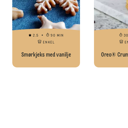
2.5
90 MIN
3
ENKEL
E
Smørkjeks med vanilje
Oreo® Crum