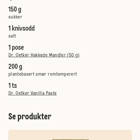
150 g
sukker
1 knivsodd
salt
1 pose
Dr. Oetker Hakkede Mandler (50 g)
200 g
plantebasert smør romtemperert
1 ts
Dr. Oetker Vanilla Paste
Se produkter