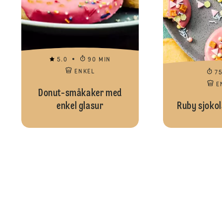
5.0
90 MIN
ENKEL
7
E
Donut-småkaker med
enkel glasur
Ruby sjokol