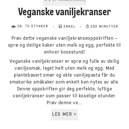
5.0
[
1
VURDERINGER
]
Veganske vaniljekranser
CA. 75 STYKKER
ENKEL
250 MINUTTER
Prøv dette veganske vaniljekranseoppskriften –
sprø og deilige kaker uten melk og egg, perfekte til
enhver kosestund!
Veganske vaniljekranser er sprø og fulle av deilig
vaniljesmak, laget helt uten melk og egg. Med
plantebasert smør og ekte vaniljepasta får du
smaksrike småkaker som enkelt kan nytes av alle.
Denne oppskriften gir deg perfekte, luftige
vaniljekranser som passer til koselige stunder.
Prøv denne ve...
LES MER +